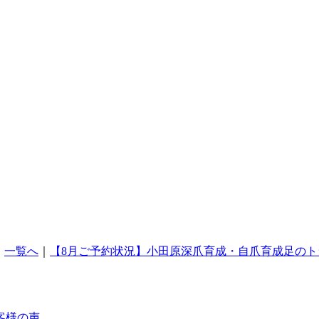
｜
一覧へ
｜
【8月ご予約状況】小田原深爪育成・自爪育成足のトラ