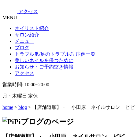
アクセス
MENU
ネイリスト紹介
サロン紹介
メニュー
ブログ
トラブル爪/足のトラブル爪 症例一覧
美しいネイルを保つために
お知らせ・ご予約空き情報
アクセス
営業時間: 10:00~20:00
月・木曜日 定休
home
>
blog
> 【店舗道順】・ 小田原 ネイルサロン ピピ
【店舗道順】・ 小田原 ネイルサロン ピピ