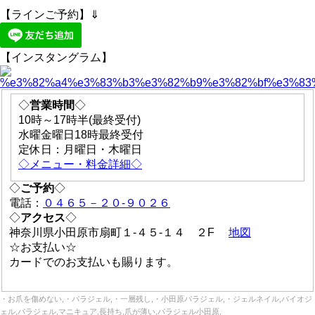
【ラインご予約】⇓
【インスタングラム】
◇
営業時間
◇
10時～17時半(最終受付)
水曜金曜日18時最終受付
定休日：月曜日・木曜日
◇メニュー・料金詳細◇
◇
ご予約
◇
電話：
０４６５－２０-９０２６
◇
アクセス
◇
神奈川県小田原市扇町１-４５-１４ ２F
地図
☆お支払い☆
カードでのお支払いも賜ります。
・お爪を傷めない,・パラジェル,・一層残し,・小田原パラジェル,・ジェルネイル,バイオジ
ェル,パラジェル,マニキュア,長持ち,爪が薄い,パラジェル小田原,