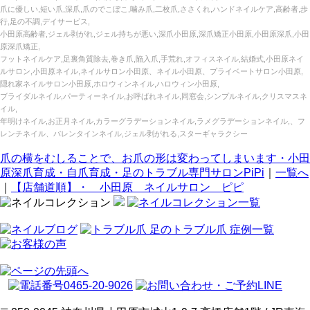
爪に優しい,短い爪,深爪,爪のでこぼこ,噛み爪,二枚爪,ささくれ,ハンドネイルケア,高齢者,歩
行,足の不調,デイサービス,
小田原高齢者,ジェル剥がれ,ジェル持ちが悪い,深爪小田原,深爪矯正小田原,小田原深爪,小田
原深爪矯正,
フットネイルケア,足裏角質除去,巻き爪,陥入爪,手荒れ,オフィスネイル,結婚式,小田原ネイ
ルサロン,小田原ネイル,ネイルサロン小田原、ネイル小田原、プライベートサロン小田原,
隠れ家ネイルサロン小田原,ホロウィンネイル,ハロウィン小田原,
ブライダルネイル,パーティーネイル,お呼ばれネイル,同窓会,シンプルネイル,クリスマスネ
イル,
年明けネイル,お正月ネイル,カラーグラデーションネイル,ラメグラデーションネイル,、フ
レンチネイル、バレンタインネイル,ジェル剥がれる,スターギャラクシー
爪の横をむしることで、お爪の形は変わってしまいます・小田
原深爪育成・自爪育成・足のトラブル専門サロンPiPi
｜
一覧へ
｜
【店舗道順】・ 小田原 ネイルサロン ピピ