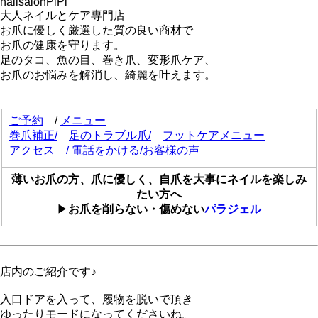
nailsalonPiPi
大人ネイルとケア専門店
お爪に優しく厳選した質の良い商材で
お爪の健康を守ります。
足のタコ、魚の目、巻き爪、変形爪ケア、
お爪のお悩みを解消し、綺麗を叶えます。
ご予約
/
メニュー
巻爪補正
/
足のトラブル爪/
フットケアメニュー
アクセス
/
電話をかける
/
お客様の声
薄いお爪の方、爪に優しく、自爪を大事にネイルを楽しみ
たい方へ
▶
お爪を削らない・傷めない
パラジェル
店内のご紹介です♪
入口ドアを入って、履物を脱いで頂き
ゆったりモードになってくださいね。