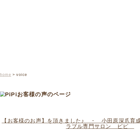
home
> voice
【お客様のお声】を頂きました♪ ・ 小田原深爪育
ラブル専門サロン ピピ