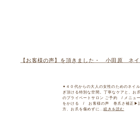
【お客様の声】を頂きました・ 小田原 ネイ
✦４０代からの大人の女性のためのネイ
ぎ頂ける特別な空間。丁寧なケアと、お
のプライベートサロン ご予約 / メニュ
をかける / お客様の声 巻爪さ補正▶
方、お爪を傷めずに...
続きを読む