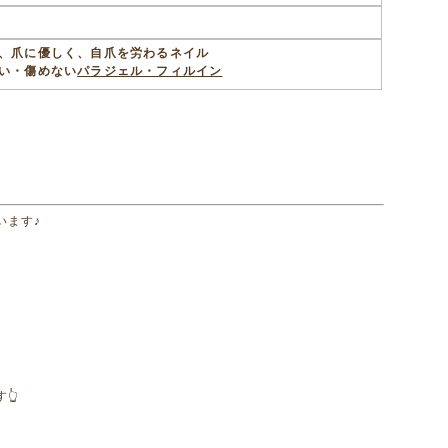
、爪に優しく、自爪を労わるネイル
い・傷めない
パラジェル・フィルイン
います♪
👆