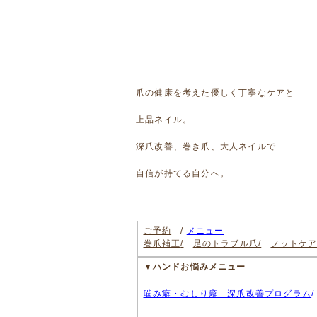
爪の健康を考えた優しく丁寧なケアと
上品ネイル。
深爪改善、巻き爪、大人ネイルで
自信が持てる自分へ。
ご予約
/
メニュー
巻爪補正
/
足のトラブル爪/
フットケア
▼ハンドお悩みメニュー
噛み癖・むしり癖 深爪改善プログラム