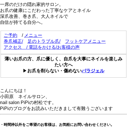
一席のだけの隠れ家的サロン。
お爪の健康にこだわった丁寧なケアとネイル
深爪改善、巻き爪、大人ネイルで
自信が持てる自分へ。
ご予約
/
メニュー
巻爪補正
/
足のトラブル爪/
フットケアメニュー
アクセス
/
電話をかける
/
お客様の声
薄いお爪の方、爪に優しく、自爪を大事にネイルを楽しみ
たい方へ
▶
お爪を削らない・傷めない
パラジェル
こんにちは！
小田原 ネイルサロン、
nail salon PiPiの村松です。
PiPiのブログをお読みいただきまして有難うございます
・時間枠以外をご希望のお客様は、お気軽にお問い合わせください。