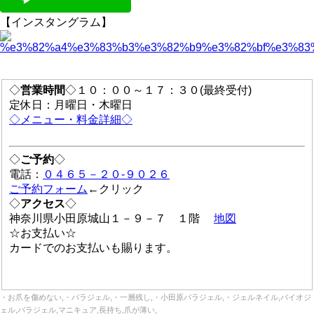
【インスタングラム】
◇
営業時間
◇１０：００～１７：３０(最終受付)
定休日：月曜日・木曜日
◇メニュー・料金詳細◇
◇
ご予約
◇
電話：
０４６５－２０-９０２６
ご予約フォーム
←クリック
◇
アクセス
◇
神奈川県小田原城山１－９－７ １階
地図
☆お支払い☆
カードでのお支払いも賜ります。
・お爪を傷めない,・パラジェル,・一層残し,・小田原パラジェル,・ジェルネイル,バイオジ
ェル,パラジェル,マニキュア,長持ち,爪が薄い,