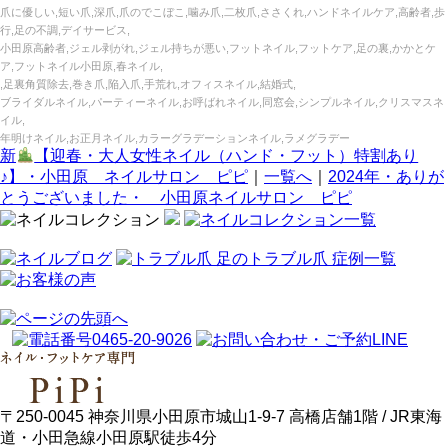
爪に優しい,短い爪,深爪,爪のでこぼこ,噛み爪,二枚爪,ささくれ,ハンドネイルケア,高齢者,歩
行,足の不調,デイサービス,
小田原高齢者,ジェル剥がれ,ジェル持ちが悪い,フットネイル,フットケア,足の裏,かかとケ
ア,フットネイル小田原,春ネイル,
,足裏角質除去,巻き爪,陥入爪,手荒れ,オフィスネイル,結婚式,
ブライダルネイル,パーティーネイル,お呼ばれネイル,同窓会,シンプルネイル,クリスマスネ
イル,
年明けネイル,お正月ネイル,カラーグラデーションネイル,ラメグラデー
新
【迎春・大人女性ネイル（ハンド・フット）特割あり
♪】・小田原 ネイルサロン ピピ
｜
一覧へ
｜
2024年・ありが
とうございました・ 小田原ネイルサロン ピピ
〒250-0045 神奈川県小田原市城山1-9-7 高橋店舗1階 / JR東海
道・小田急線小田原駅徒歩4分