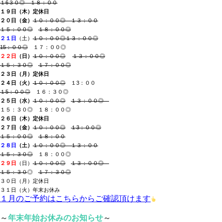
１6３０◎ １８：００
１９日（木
）
定休日
２０日（金）
１０：００◎
１３：００
１５：００◎
１８：００◎
２１日
（土）
１０：００◎
１３：００◎
15：００◎
１７：００◎
２２日
（日
）
１０：００◎
１３：００◎
１５：３０◎
１７：００◎
２３日（月
）定休日
２４日（火）
１０：００◎
１3：００
１5：００◎
１６：３０◎
２５日（水
）
１０：００◎
１３：００◎
１５：３０◎ １８：００◎
２６日（木）
定休日
２７日（金）
１０：００◎
１3
：００◎
１５：００◎
１８：００
２８日
（土
）
１０：００◎
１３
：００
１５：３０◎
１８：００◎
２９日
（日）
１
０：００◎
１３：００◎
１５：３０
◎
１７：３０◎
３０日（月
）定休日
３１日（火）年末お休み
１月のご予約はこちらからご確認頂けます
～
年末年始お休みのお知らせ
～