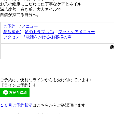
お爪の健康にこだわった丁寧なケアとネイル
深爪改善、巻き爪、大人ネイルで
自信が持てる自分へ。
ご予約
/
メニュー
巻爪補正
/
足のトラブル爪/
フットケアメニュー
アクセス
/
電話をかける
/
お客様の声
薄
ご予約は、便利なラインからも受け付けています♪
【ラインご予約】⇓
１０月ご予約状況
はこちらからご確認頂けます