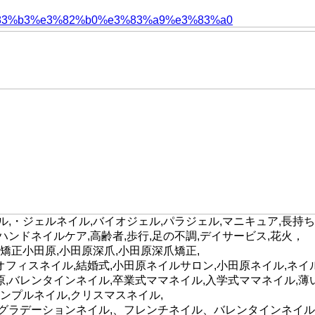
,・ジェルネイル,バイオジェル,パラジェル,マニキュア,長持ち
,ハンドネイルケア,高齢者,歩行,足の不調,デイサービス,花火，
矯正小田原,小田原深爪,小田原深爪矯正,
れ,オフィスネイル,結婚式,小田原ネイルサロン,小田原ネイル,
,バレンタインネイル,卒業式ママネイル,入学式ママネイル,薄い
シンプルネイル,クリスマスネイル,
メグラデーションネイル,、フレンチネイル、バレンタインネイル