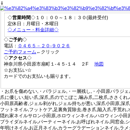
⇓
◇
営業時間
◇１０：００～１８：３０(最終受付)
定休日：月曜日・木曜日
◇メニュー・料金詳細◇
◇
ご予約
◇
電話：
０４６５－２０-９０２６
ご予約フォーム
←クリック
◇
アクセス
◇
神奈川県小田原市扇町１-４５-１４ ２F
地図
☆お支払い☆
カードでのお支払いも賜ります。
・お爪を傷めない,・パラジェル,・一層残し,・小田原パラジェル
爪に優しい,短い爪,深爪,爪のでこぼこ,噛み爪,二枚爪,ささくれ
小田原高齢者,ジェル剥がれ,ジェル持ちが悪い,深爪小田原,深爪
フットネイル,フットケア,足裏角質除去,巻き爪,陥入爪,手荒
隠れ家ネイルサロン小田原,ホロウィンネイル,ハロウィン小田原
ブライダルネイル,パーティーネイル,お呼ばれネイル,同窓会,
年明けネイル,お正月ネイル,カラーグラデーションネイル,ラ