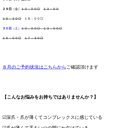
２９日
（金）
１０：００◎
１３：００
１５：３０◎
１８：００◎
３０日
（土）
１０：００◎
１３：００◎
１５：００◎
１７：３０◎
８月のご予約状況はこちらから
ご確認頂けます
【こんなお悩みをお持ちではありませんか？
】
☑深爪・爪が薄くてコンプレックスに感じている
☑爪が薄くて手をいつの間にか欠けている