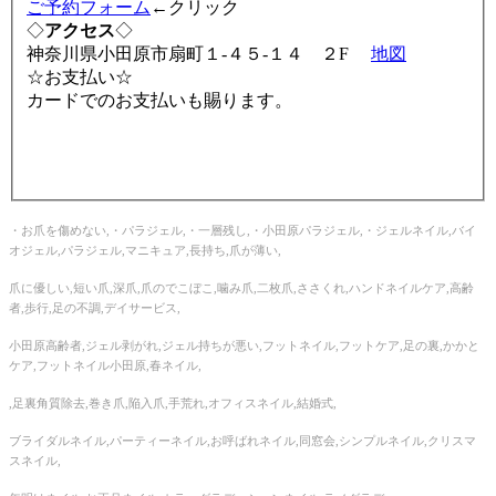
ご予約フォーム
←クリック
◇
アクセス
◇
神奈川県小田原市扇町１-４５-１４ ２F
地図
☆お支払い☆
カードでのお支払いも賜ります。
・お爪を傷めない,・パラジェル,・一層残し,・小田原パラジェル,・ジェルネイル,バイ
オジェル,パラジェル,マニキュア,長持ち,爪が薄い,
爪に優しい,短い爪,深爪,爪のでこぼこ,噛み爪,二枚爪,ささくれ,ハンドネイルケア,高齢
者,歩行,足の不調,デイサービス,
小田原高齢者,ジェル剥がれ,ジェル持ちが悪い,フットネイル,フットケア,足の裏,かかと
ケア,フットネイル小田原,春ネイル,
,足裏角質除去,巻き爪,陥入爪,手荒れ,オフィスネイル,結婚式,
ブライダルネイル,パーティーネイル,お呼ばれネイル,同窓会,シンプルネイル,クリスマ
スネイル,