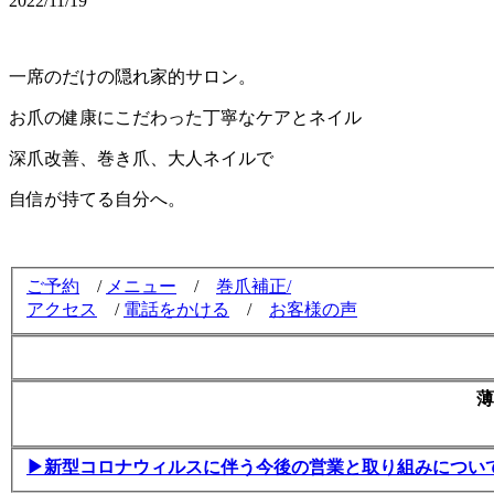
2022/11/19
一席のだけの隠れ家的サロン。
お爪の健康にこだわった丁寧なケアとネイル
深爪改善、巻き爪、大人ネイルで
自信が持てる自分へ。
ご予約
/
メニュー
/
巻爪補正/
アクセス
/
電話をかける
/
お客様の声
薄
▶新型コロナウィルスに伴う今後の営業と取り組みについ