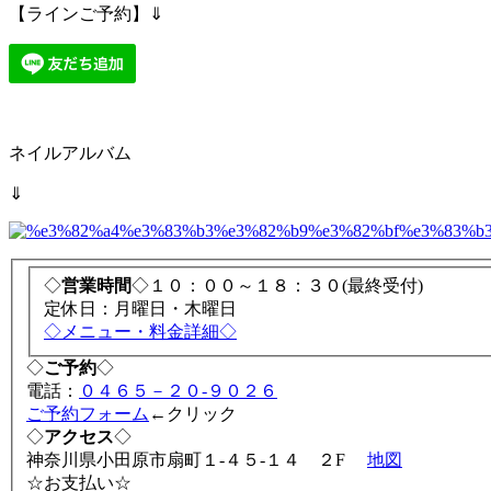
【ラインご予約】⇓
ネイルアルバム
⇓
◇
営業時間
◇１０：００～１８：３０(最終受付)
定休日：月曜日・木曜日
◇メニュー・料金詳細◇
◇
ご予約
◇
電話：
０４６５－２０-９０２６
ご予約フォーム
←クリック
◇
アクセス
◇
神奈川県小田原市扇町１-４５-１４ ２F
地図
☆お支払い☆