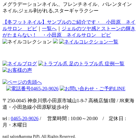
メグラデーションネイル,、フレンチネイル、バレンタイン
ネイル,ジェル剥がれる,スターギャラクシー
【冬フットネイル】サンプルのご紹介です・ 小田原 ネイ
ルサロン ピピ
｜
一覧へ
｜
ジェルのツヤ感とストーンの輝き
がたまらない！ ・小田原 ネイルサロン ピピ
〒250-0045 神奈川県小田原市城山1-9-7 高橋店舗1階 / JR東海
道・小田急線小田原駅徒歩4分
tel :
0465-20-9026
/ 営業時間 : 10:00～20:00 / 定休日 :
月・木曜日
nail salon&aroma PiPi. All Rights Reserved.