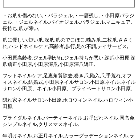
・お爪を傷めない,・パラジェル,・一層残し,・小田原パラジ
ェル,・ジェルネイル,バイオジェル,パラジェル,マニキュア,
長持ち,爪が薄い,
爪に優しい,短い爪,深爪,爪のでこぼこ,噛み爪,二枚爪,ささく
れ,ハンドネイルケア,高齢者,歩行,足の不調,デイサービス,
小田原高齢者,ジェル剥がれ,ジェル持ちが悪い,深爪小田原,深
爪矯正小田原,小田原深爪,小田原深爪矯正,
フットネイルケア,足裏角質除去,巻き爪,陥入爪,手荒れ,オフ
ィスネイル,結婚式,小田原ネイルサロン,小田原ネイル,ネイル
サロン小田原、ネイル小田原、プライベートサロン小田原,
隠れ家ネイルサロン小田原,ホロウィンネイル,ハロウィン小
田原,
ブライダルネイル,パーティーネイル,お呼ばれネイル,同窓会,
シンプルネイル,クリスマスネイル,
年明けネイル,お正月ネイル,カラーグラデーションネイル,ラ