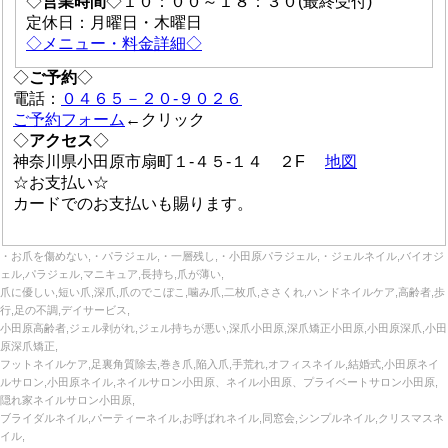
◇
営業時間
◇１０：００～１８：３０(最終受付)
定休日：月曜日・木曜日
◇メニュー・料金詳細◇
◇
ご予約
◇
電話：
０４６５－２０-９０２６
ご予約フォーム
←クリック
◇
アクセス
◇
神奈川県小田原市扇町１-４５-１４ ２F
地図
☆お支払い☆
カードでのお支払いも賜ります。
・お爪を傷めない,・パラジェル,・一層残し,・小田原パラジェル,・ジェルネイル,バイオジ
ェル,パラジェル,マニキュア,長持ち,爪が薄い,
爪に優しい,短い爪,深爪,爪のでこぼこ,噛み爪,二枚爪,ささくれ,ハンドネイルケア,高齢者,歩
行,足の不調,デイサービス,
小田原高齢者,ジェル剥がれ,ジェル持ちが悪い,深爪小田原,深爪矯正小田原,小田原深爪,小田
原深爪矯正,
フットネイルケア,足裏角質除去,巻き爪,陥入爪,手荒れ,オフィスネイル,結婚式,小田原ネイ
ルサロン,小田原ネイル,ネイルサロン小田原、ネイル小田原、プライベートサロン小田原,
隠れ家ネイルサロン小田原,
ブライダルネイル,パーティーネイル,お呼ばれネイル,同窓会,シンプルネイル,クリスマスネ
イル,