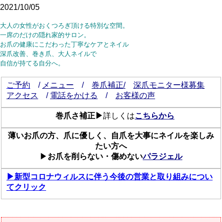
2021/10/05
大人の女性がおくつろぎ頂ける特別な空間。
一席のだけの隠れ家的サロン。
お爪の健康にこだわった丁寧なケアとネイル
深爪改善、巻き爪、大人ネイルで
自信が持てる自分へ。
ご予約
/
メニュー
/
巻爪補正/
深爪モニター様募集
アクセス
/
電話をかける
/
お客様の声
巻爪さ補正▶
詳しくは
こちらから
薄いお爪の方、爪に優しく、自爪を大事にネイルを楽しみ
たい方へ
▶
お爪を削らない・傷めない
パラジェル
▶新型コロナウィルスに伴う今後の営業と取り組みについ
てクリック