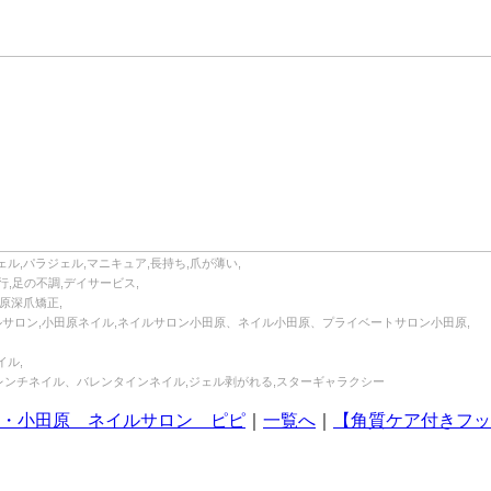
ル,パラジェル,マニキュア,長持ち,爪が薄い,
行,足の不調,デイサービス,
原深爪矯正,
イルサロン,小田原ネイル,ネイルサロン小田原、ネイル小田原、プライベートサロン小田原,
イル,
レンチネイル、バレンタインネイル,ジェル剥がれる,スターギャラクシー
・小田原 ネイルサロン ピピ
｜
一覧へ
｜
【角質ケア付きフ