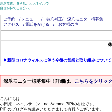
深爪改善、巻き爪、大人ネイルで
自信が持てる自分へ。
ご予約
/
メニュー
/
巻爪補正/
深爪モニター様募集
アクセス
/
電話をかける
/
お客様の声
薄
▶新型コロナウィルスに伴う今後の営業と取り組みについて
深爪モニター様募集中！詳細は、
こちらをクリッ
こんにちは！
小田原 ネイルサロン、nail&aroma PiPiの村松です。
PiPiのブログをお読みいただきまして有難うございます。