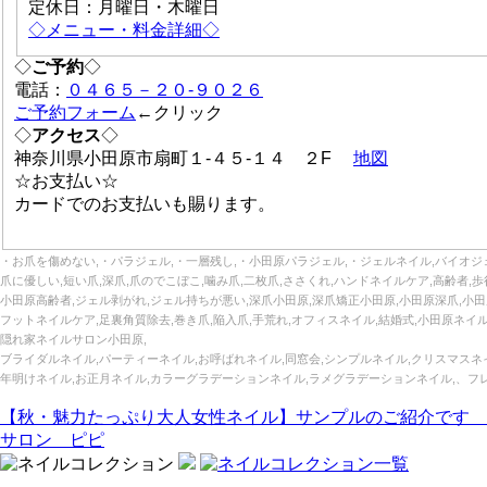
定休日：月曜日・木曜日
◇メニュー・料金詳細◇
◇
ご予約
◇
電話：
０４６５－２０-９０２６
ご予約フォーム
←クリック
◇
アクセス
◇
神奈川県小田原市扇町１-４５-１４ ２F
地図
☆お支払い☆
カードでのお支払いも賜ります。
・お爪を傷めない,・パラジェル,・一層残し,・小田原パラジェル,・ジェルネイル,バイオジェ
爪に優しい,短い爪,深爪,爪のでこぼこ,噛み爪,二枚爪,ささくれ,ハンドネイルケア,高齢者,歩
小田原高齢者,ジェル剥がれ,ジェル持ちが悪い,深爪小田原,深爪矯正小田原,小田原深爪,小田
フットネイルケア,足裏角質除去,巻き爪,陥入爪,手荒れ,オフィスネイル,結婚式,小田原ネ
隠れ家ネイルサロン小田原,
ブライダルネイル,パーティーネイル,お呼ばれネイル,同窓会,シンプルネイル,クリスマスネ
年明けネイル,お正月ネイル,カラーグラデーションネイル,ラメグラデーションネイル,、フ
【秋・魅力たっぷり大人女性ネイル】サンプルのご紹介です 
サロン ピピ