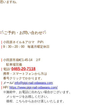
思いますね。
ご予約・お問い合わせ
｜
小田原ネイル＆アロマ PiPi
｜
9：30～20：00 毎週月曜定休日
｜
小田原市扇町1-45-14 ２F
駐車場完備
0465-20-7118
｜
電話/
携帯・スマートフォンから方は
番号クリックでかかります。
｜
メール/
info@pipi-nail-odawara.com
｜
HP/
https://www.pipi-nail-odawara.com/
※施術中、お電話に出れない場合がございます。
メッセージをお残しください。
後程、こちらからおかけ直しいたします。