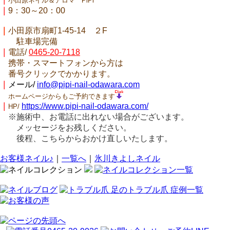
小田原ネイル＆アロマ PiPi
｜
9：30～20：00
｜
小田原市扇町1-45-14 ２F
駐車場完備
｜
電話/
0465-20-7118
携帯・スマートフォンから方は
番号クリックでかかります。
｜
メール/
info@pipi-nail-odawara.com
ホームページからもご予約できます
｜
https://www.pipi-nail-odawara.com/
HP/
※施術中、お電話に出れない場合がございます。
メッセージをお残しください。
後程、こちらからおかけ直しいたします。
お客様ネイル♪
｜
一覧へ
｜
氷川きよしネイル