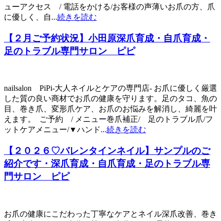
ューアクセス / 電話をかける/お客様の声薄いお爪の方、爪
に優しく、自...
続きを読む
【２月ご予約状況】小田原深爪育成・自爪育成・
足のトラブル専門サロン ピピ
nailsalon PiPi-大人ネイルとケアの専門店- お爪に優しく厳選
した質の良い商材でお爪の健康を守ります。足のタコ、魚の
目、巻き爪、変形爪ケア、お爪のお悩みを解消し、綺麗を叶
えます。 ご予約 / メニュー巻爪補正/ 足のトラブル爪/フ
ットケアメニュー/▼ハンド...
続きを読む
【２０２６♡バレンタインネイル】サンプルのご
紹介です・深爪育成・自爪育成・足のトラブル専
門サロン ピピ
お爪の健康にこだわった丁寧なケアとネイル深爪改善、巻き