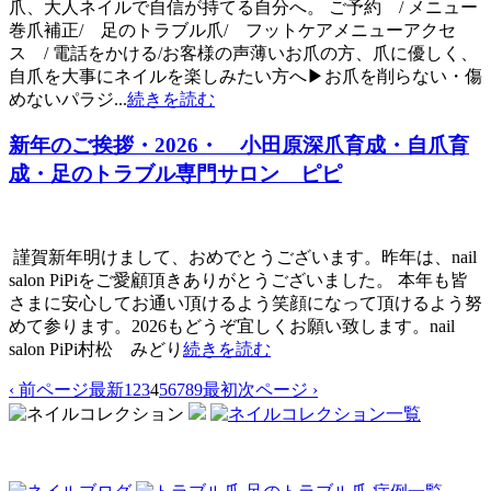
爪、大人ネイルで自信が持てる自分へ。 ご予約 / メニュー
巻爪補正/ 足のトラブル爪/ フットケアメニューアクセ
ス / 電話をかける/お客様の声薄いお爪の方、爪に優しく、
自爪を大事にネイルを楽しみたい方へ▶お爪を削らない・傷
めないパラジ...
続きを読む
新年のご挨拶・2026・ 小田原深爪育成・自爪育
成・足のトラブル専門サロン ピピ
謹賀新年明けまして、おめでとうございます。昨年は、nail
salon PiPiをご愛顧頂きありがとうございました。 本年も皆
さまに安心してお通い頂けるよう笑顔になって頂けるよう努
めて参ります。2026もどうぞ宜しくお願い致します。nail
salon PiPi村松 みどり
続きを読む
‹ 前ページ
最新
1
2
3
4
5
6
7
8
9
最初
次ページ ›