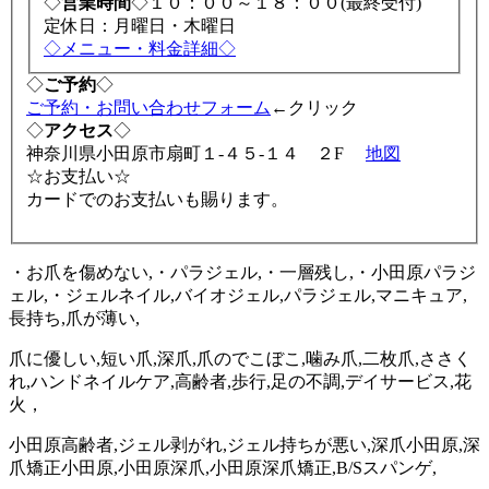
◇
営業時間
◇１０：００～１８：００(最終受付)
定休日：月曜日・木曜日
◇メニュー・料金詳細◇
◇
ご予約
◇
ご予約・お問い合わせフォーム
←クリック
◇
アクセス
◇
神奈川県小田原市扇町１-４５-１４ ２F
地図
☆お支払い☆
カードでのお支払いも賜ります。
・お爪を傷めない,・パラジェル,・一層残し,・小田原パラジ
ェル,・ジェルネイル,バイオジェル,パラジェル,マニキュア,
長持ち,爪が薄い,
爪に優しい,短い爪,深爪,爪のでこぼこ,噛み爪,二枚爪,ささく
れ,ハンドネイルケア,高齢者,歩行,足の不調,デイサービス,花
火，
小田原高齢者,ジェル剥がれ,ジェル持ちが悪い,深爪小田原,深
爪矯正小田原,小田原深爪,小田原深爪矯正,B/Sスパンゲ,