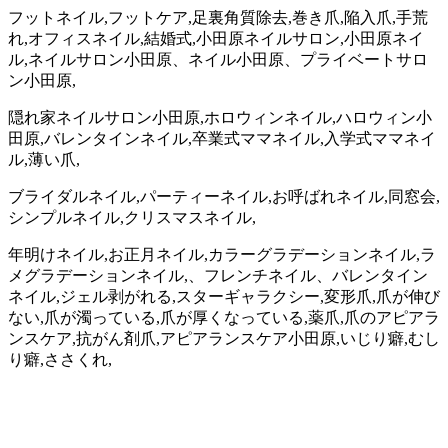
フットネイル,フットケア,足裏角質除去,巻き爪,陥入爪,手荒
れ,オフィスネイル,結婚式,小田原ネイルサロン,小田原ネイ
ル,ネイルサロン小田原、ネイル小田原、プライベートサロ
ン小田原,
隠れ家ネイルサロン小田原,ホロウィンネイル,ハロウィン小
田原,バレンタインネイル,卒業式ママネイル,入学式ママネイ
ル,薄い爪,
ブライダルネイル,パーティーネイル,お呼ばれネイル,同窓会,
シンプルネイル,クリスマスネイル,
年明けネイル,お正月ネイル,カラーグラデーションネイル,ラ
メグラデーションネイル,、フレンチネイル、バレンタイン
ネイル,ジェル剥がれる,スターギャラクシー,変形爪,爪が伸び
ない,爪が濁っている,爪が厚くなっている,薬爪,爪のアピアラ
ンスケア,抗がん剤爪,アピアランスケア小田原,いじり癖,むし
り癖,ささくれ,