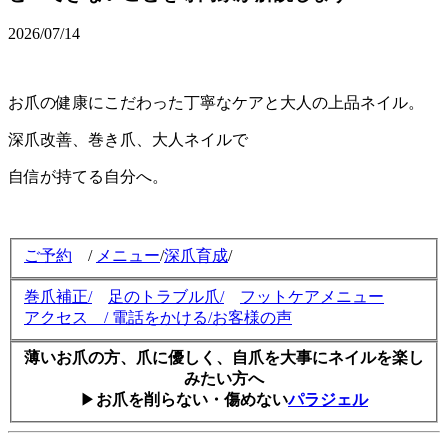
2026/07/14
お爪の健康にこだわった丁寧なケアと大人の上品ネイル。
深爪改善、巻き爪、大人ネイルで
自信が持てる自分へ。
ご予約
/
メニュー
/
深爪育成
/
巻爪補正
/
足のトラブル爪/
フットケアメニュー
アクセス
/
電話をかける
/
お客様の声
薄いお爪の方、爪に優しく、自爪を大事にネイルを楽し
みたい方へ
▶
お爪を削らない・傷めない
パラジェル