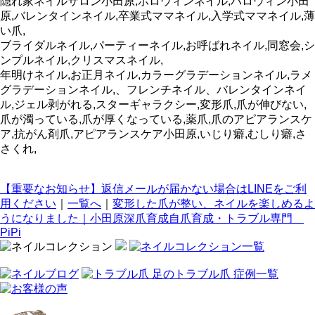
隠れ家ネイルサロン小田原,ホロウィンネイル,ハロウィン小田
原,バレンタインネイル,卒業式ママネイル,入学式ママネイル,薄
い爪,
ブライダルネイル,パーティーネイル,お呼ばれネイル,同窓会,シ
ンプルネイル,クリスマスネイル,
年明けネイル,お正月ネイル,カラーグラデーションネイル,ラメ
グラデーションネイル,、フレンチネイル、バレンタインネイ
ル,ジェル剥がれる,スターギャラクシー,変形爪,爪が伸びない,
爪が濁っている,爪が厚くなっている,薬爪,爪のアピアランスケ
ア,抗がん剤爪,アピアランスケア小田原,いじり癖,むしり癖,さ
さくれ,
【重要なお知らせ】返信メールが届かない場合はLINEをご利
用ください
｜
一覧へ
｜
変形した爪が整い、ネイルを楽しめるよ
うになりました｜小田原深爪育成自爪育成・トラブル専門
PiPi