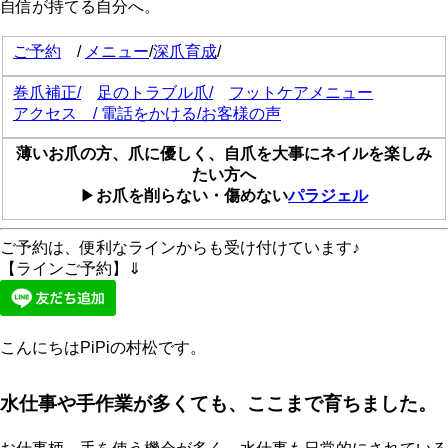
自信が持てる自分へ。
ご予約
/
メニュー
/
深爪育成
/
巻爪補正
/
足のトラブル爪/
フットケアメニュー
アクセス
/
電話をかける
/
お客様の声
薄いお爪の方、爪に優しく、自爪を大事にネイルを楽しみ
たい方へ
▶
お爪を削らない・傷めない
パラジェル
ご予約は、便利なラインからも受け付けています♪
【ラインご予約】⇓
こんにちはPiPiの村松です。
水仕事や手作業が多くても、ここまで育ちました。