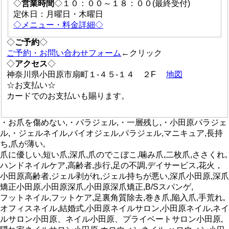
◇
営業時間
◇１０：００～１８：００(最終受付)
定休日：月曜日・木曜日
◇メニュー・料金詳細◇
◇
ご予約
◇
ご予約・お問い合わせフォーム
←クリック
◇
アクセス
◇
神奈川県小田原市扇町１-４５-１４ ２F
地図
☆お支払い☆
カードでのお支払いも賜ります。
・お爪を傷めない,・パラジェル,・一層残し,・小田原パラジェ
ル,・ジェルネイル,バイオジェル,パラジェル,マニキュア,長持
ち,爪が薄い,
爪に優しい,短い爪,深爪,爪のでこぼこ,噛み爪,二枚爪,ささくれ,
ハンドネイルケア,高齢者,歩行,足の不調,デイサービス,花火，
小田原高齢者,ジェル剥がれ,ジェル持ちが悪い,深爪小田原,深爪
矯正小田原,小田原深爪,小田原深爪矯正,B/Sスパンゲ,
フットネイル,フットケア,足裏角質除去,巻き爪,陥入爪,手荒れ,
オフィスネイル,結婚式,小田原ネイルサロン,小田原ネイル,ネイ
ルサロン小田原、ネイル小田原、プライベートサロン小田原,