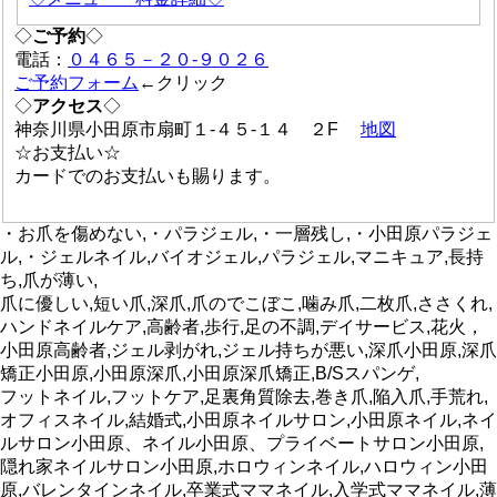
◇
ご予約
◇
電話：
０４６５－２０-９０２６
ご予約フォーム
←クリック
◇
アクセス
◇
神奈川県小田原市扇町１-４５-１４ ２F
地図
☆お支払い☆
カードでのお支払いも賜ります。
・お爪を傷めない,・パラジェル,・一層残し,・小田原パラジェ
ル,・ジェルネイル,バイオジェル,パラジェル,マニキュア,長持
ち,爪が薄い,
爪に優しい,短い爪,深爪,爪のでこぼこ,噛み爪,二枚爪,ささくれ,
ハンドネイルケア,高齢者,歩行,足の不調,デイサービス,花火，
小田原高齢者,ジェル剥がれ,ジェル持ちが悪い,深爪小田原,深爪
矯正小田原,小田原深爪,小田原深爪矯正,B/Sスパンゲ,
フットネイル,フットケア,足裏角質除去,巻き爪,陥入爪,手荒れ,
オフィスネイル,結婚式,小田原ネイルサロン,小田原ネイル,ネイ
ルサロン小田原、ネイル小田原、プライベートサロン小田原,
隠れ家ネイルサロン小田原,ホロウィンネイル,ハロウィン小田
原,バレンタインネイル,卒業式ママネイル,入学式ママネイル,薄