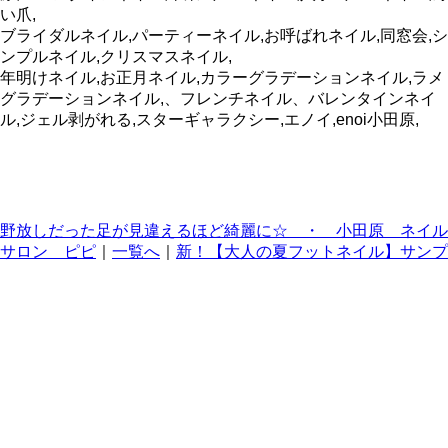
い爪,
ブライダルネイル,パーティーネイル,お呼ばれネイル,同窓会,シ
ンプルネイル,クリスマスネイル,
年明けネイル,お正月ネイル,カラーグラデーションネイル,ラメ
グラデーションネイル,、フレンチネイル、バレンタインネイ
ル,ジェル剥がれる,スターギャラクシー,エノイ,enoi小田原,
野放しだった足が見違えるほど綺麗に☆ ・ 小田原 ネイル
サロン ピピ
｜
一覧へ
｜
新！【大人の夏フットネイル】サンプ
ルのご紹介です・ 小田原 ネイルサロン ピピ