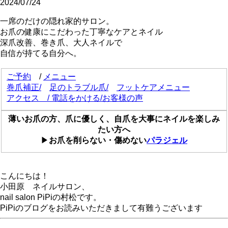
2024/07/24
一席のだけの隠れ家的サロン。
お爪の健康にこだわった丁寧なケアとネイル
深爪改善、巻き爪、大人ネイルで
自信が持てる自分へ。
ご予約
/
メニュー
巻爪補正
/
足のトラブル爪/
フットケアメニュー
アクセス
/
電話をかける
/
お客様の声
薄いお爪の方、爪に優しく、自爪を大事にネイルを楽しみ
たい方へ
▶
お爪を削らない・傷めない
パラジェル
こんにちは！
小田原 ネイルサロン、
nail salon PiPiの村松です。
PiPiのブログをお読みいただきまして有難うございます