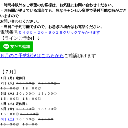
・時間枠以外をご希望のお客様は、お気軽にお問い合わせください。
・お時間が消えている場合でも、急なキャンセル変更で受付可能な時がござ
いますので
お問い合わせください。
・当日ご予約可能ですので、お急ぎの場合はお電話ください。
電話番号
０４６５－２０－９０２６クリックでかかります
【ラインご予約】⇓
６月のご予約状況はこちらから
ご確認頂けます
【７月】
１日（月
）定休日
２日（火
）
１０：００◎
１３：００◎
１５：００◎
１８：００◎
３日（水
）
１
０：００◎ １３：００◎
１５：００◎ １８：００◎
４日（木
）
定休日
１
５日（金）
１０：００◎
１３：００◎
１５：００◎
１８：００◎
６日（土
）
１
０：００◎
１３：００
１５：３０◎
１６：００