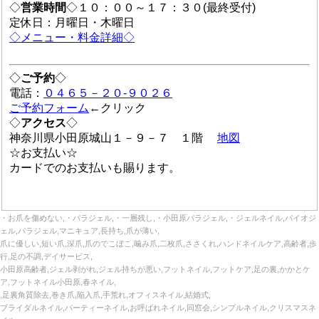
◇
営業時間
◇１０：００～１７：３０(最終受付)
定休日：月曜日・木曜日
◇メニュー・料金詳細◇
◇
ご予約
◇
電話：
０４６５－２０-９０２６
ご予約フォーム
←クリック
◇
アクセス
◇
神奈川県小田原城山１－９－７ １階
地図
☆お支払い☆
カードでのお支払いも賜ります。
・お爪を傷めない,・パラジェル,・一層残し,・小田原パラジェル,・ジェルネイル,バイオジ
ェル,パラジェル,マニキュア,長持ち,爪が薄い,
爪に優しい,短い爪,深爪,爪のでこぼこ,噛み爪,二枚爪,ささくれ,ハンドネイルケア,高齢者,歩
行,足の不調,デイサービス,
小田原高齢者,ジェル剥がれ,ジェル持ちが悪い,フットネイル,フットケア,足の裏,かかとケ
ア,フットネイル小田原,春ネイル,
,足裏角質除去,巻き爪,陥入爪,手荒れ,オフィスネイル,結婚式,
ブライダルネイル,パーティーネイル,お呼ばれネイル,同窓会,シンプルネイル,クリスマスネ