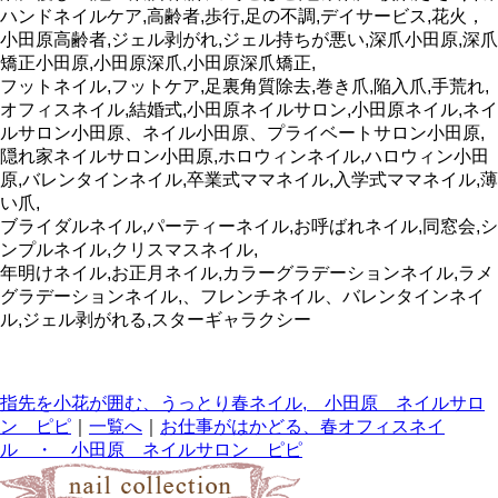
ハンドネイルケア,高齢者,歩行,足の不調,デイサービス,花火，
小田原高齢者,ジェル剥がれ,ジェル持ちが悪い,深爪小田原,深爪
矯正小田原,小田原深爪,小田原深爪矯正,
フットネイル,フットケア,足裏角質除去,巻き爪,陥入爪,手荒れ,
オフィスネイル,結婚式,小田原ネイルサロン,小田原ネイル,ネイ
ルサロン小田原、ネイル小田原、プライベートサロン小田原,
隠れ家ネイルサロン小田原,ホロウィンネイル,ハロウィン小田
原,バレンタインネイル,卒業式ママネイル,入学式ママネイル,薄
い爪,
ブライダルネイル,パーティーネイル,お呼ばれネイル,同窓会,シ
ンプルネイル,クリスマスネイル,
年明けネイル,お正月ネイル,カラーグラデーションネイル,ラメ
グラデーションネイル,、フレンチネイル、バレンタインネイ
ル,ジェル剥がれる,スターギャラクシー
指先を小花が囲む、うっとり春ネイル, 小田原 ネイルサロ
ン ピピ
｜
一覧へ
｜
お仕事がはかどる、春オフィスネイ
ル ・ 小田原 ネイルサロン ピピ