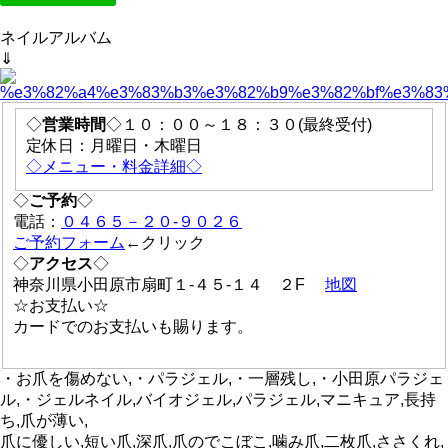
ネイルアルバム
⇓
◇
営業時間
◇１０：００～１８：３０(最終受付)
定休日：月曜日・木曜日
◇メニュー・料金詳細◇
◇
ご予約
◇
電話：
０４６５－２０-９０２６
ご予約フォーム
←クリック
◇
アクセス
◇
神奈川県小田原市扇町１-４５-１４ ２F
地図
☆お支払い☆
カードでのお支払いも賜ります。
・お爪を傷めない,・パラジェル,・一層残し,・小田原パラジェ
ル,・ジェルネイル,バイオジェル,パラジェル,マニキュア,長持
ち,爪が薄い,
爪に優しい,短い爪,深爪,爪のでこぼこ,噛み爪,二枚爪,ささくれ,