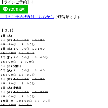
【ラインご予約】⇓
１月のご予約状況はこちらから
ご確認頂けます
【２月】
１日（木
）
２日（金
）
１０：００◎
１３：００
１５：３０◎
１７：３０◎
３日（土
）
１０：００◎
１３：００
１５：３０◎
１７：３０◎
４日（日
）
１０：００◎
１３：００◎
１５：００◎
１７:０
０◎
５日（月）
定休
日
６日（火）
１１：００◎
１３：００
１５：００◎ １
８
：００◎
７日（水
）
１
０：００◎
１３：００
１５：３０◎ １８：００◎
８日（木
）
定休日
９日（金）
１０：００◎
１３：００◎
１５：００◎
１７：３０◎
１０日（土
）
１０：００◎
１３：００◎
１５：００◎
１８：００