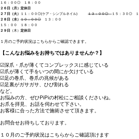
１６：００◎ １８：００
２６日（月）
定休日
２７日（火）
１１：００◎(ケア・シンプルネイル)
１３：００◎
１５：３０◎ １
２８日（水）
１０：００◎
１３：０
０
１５：００ １８：００
２９日
（木）
定休日
１月のご予約状況はこちらからご確認できます。
【こんなお悩みをお持ちではありませんか？
】
☑深爪・爪が薄くてコンプレックスに感じている
☑爪が薄くて手をいつの間にか欠けている
☑足の巻爪、巻爪の兆候がある
☑足裏がガサガサ、ひび割れる
など。
お悩みの方、ぜひPiPiの村松にご相談くださいね。
お爪を拝見、お話を伺わせて下さい。
お客様に合った方法で施術させて頂きます。
お問合せお待ちしております。
１０月のご予約状況はこちらからご確認頂けます