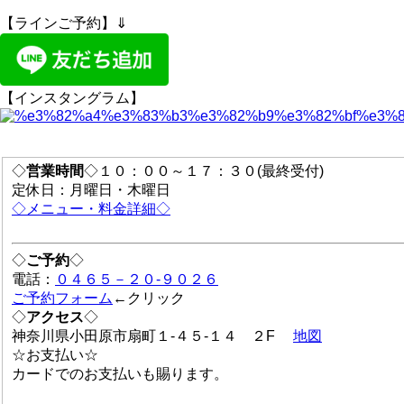
【ラインご予約】⇓
【インスタングラム】
◇
営業時間
◇１０：００～１７：３０(最終受付)
定休日：月曜日・木曜日
◇メニュー・料金詳細◇
◇
ご予約
◇
電話：
０４６５－２０-９０２６
ご予約フォーム
←クリック
◇
アクセス
◇
神奈川県小田原市扇町１-４５-１４ ２F
地図
☆お支払い☆
カードでのお支払いも賜ります。