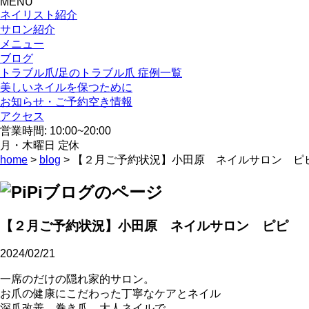
MENU
ネイリスト紹介
サロン紹介
メニュー
ブログ
トラブル爪/足のトラブル爪 症例一覧
美しいネイルを保つために
お知らせ・ご予約空き情報
アクセス
営業時間: 10:00~20:00
月・木曜日 定休
home
>
blog
> 【２月ご予約状況】小田原 ネイルサロン ピ
【２月ご予約状況】小田原 ネイルサロン ピピ
2024/02/21
一席のだけの隠れ家的サロン。
お爪の健康にこだわった丁寧なケアとネイル
深爪改善、巻き爪、大人ネイルで