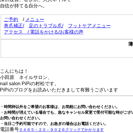
自信が持てる自分へ。
ご予約
/
メニュー
巻爪補正
/
足のトラブル爪/
フットケアメニュー
アクセス
/
電話をかける
/
お客様の声
薄
こんにちは！
小田原 ネイルサロン、
nail salon PiPiの村松です。
PiPiのブログをお読みいただきまして有難うございます
・時間枠以外をご希望のお客様は、お気軽にお問い合わせください。
・お時間が消えている場合でも、急なキャンセル変更で受付可能な時がござ
お問い合わせください。
・当日ご予約可能ですので、お急ぎの場合はお電話ください。
電話番号
０４６５－２０－９０２６クリックでかかります