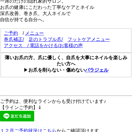
一席のだけの隠れ家的サロン。
お爪の健康にこだわった丁寧なケアとネイル
深爪改善、巻き爪、大人ネイルで
自信が持てる自分へ。
ご予約
/
メニュー
巻爪補正
/
足のトラブル爪/
フットケアメニュー
アクセス
/
電話をかける
/
お客様の声
薄いお爪の方、爪に優しく、自爪を大事にネイルを楽しみ
たい方へ
▶
お爪を削らない・傷めない
パラジェル
ご予約は、便利なラインからも受け付けています♪
【ラインご予約】⇓
１２月ご予約状況はこちら
からご確認頂けます