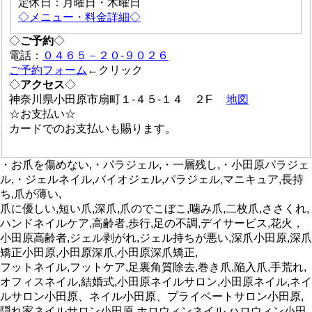
定休日：月曜日・木曜日
◇メニュー・料金詳細◇
◇
ご予約
◇
電話：
０４６５－２０-９０２６
ご予約フォーム
←クリック
◇
アクセス
◇
神奈川県小田原市扇町１-４５-１４ ２F
地図
☆お支払い☆
カードでのお支払いも賜ります。
・お爪を傷めない,・パラジェル,・一層残し,・小田原パラジェ
ル,・ジェルネイル,バイオジェル,パラジェル,マニキュア,長持
ち,爪が薄い,
爪に優しい,短い爪,深爪,爪のでこぼこ,噛み爪,二枚爪,ささくれ,
ハンドネイルケア,高齢者,歩行,足の不調,デイサービス,花火，
小田原高齢者,ジェル剥がれ,ジェル持ちが悪い,深爪小田原,深爪
矯正小田原,小田原深爪,小田原深爪矯正,
フットネイル,フットケア,足裏角質除去,巻き爪,陥入爪,手荒れ,
オフィスネイル,結婚式,小田原ネイルサロン,小田原ネイル,ネイ
ルサロン小田原、ネイル小田原、プライベートサロン小田原,
隠れ家ネイルサロン小田原,ホロウィンネイル,ハロウィン小田