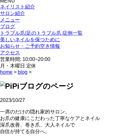
MENU
ネイリスト紹介
サロン紹介
メニュー
ブログ
トラブル爪/足のトラブル爪 症例一覧
美しいネイルを保つために
お知らせ・ご予約空き情報
アクセス
営業時間: 10:00~20:00
月・木曜日 定休
home
>
blog
>
2023/10/27
一席のだけの隠れ家的サロン。
お爪の健康にこだわった丁寧なケアとネイル
深爪改善、巻き爪、大人ネイルで
自信が持てる自分へ。