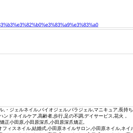
,・ジェルネイル,バイオジェル,パラジェル,マニキュア,長持ち
,ハンドネイルケア,高齢者,歩行,足の不調,デイサービス,花火，
矯正小田原,小田原深爪,小田原深爪矯正,
れ,オフィスネイル,結婚式,小田原ネイルサロン,小田原ネイル,