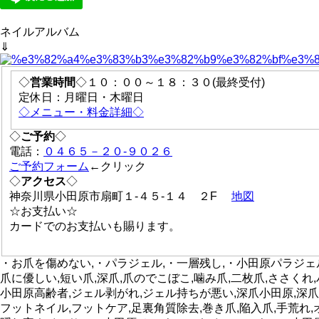
ネイルアルバム
⇓
◇
営業時間
◇１０：００～１８：３０(最終受付)
定休日：月曜日・木曜日
◇メニュー・料金詳細◇
◇
ご予約
◇
電話：
０４６５－２０-９０２６
ご予約フォーム
←クリック
◇
アクセス
◇
神奈川県小田原市扇町１-４５-１４ ２F
地図
☆お支払い☆
カードでのお支払いも賜ります。
・お爪を傷めない,・パラジェル,・一層残し,・小田原パラジェル
爪に優しい,短い爪,深爪,爪のでこぼこ,噛み爪,二枚爪,ささくれ
小田原高齢者,ジェル剥がれ,ジェル持ちが悪い,深爪小田原,深爪
フットネイル,フットケア,足裏角質除去,巻き爪,陥入爪,手荒