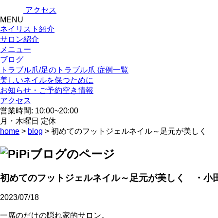
アクセス
MENU
ネイリスト紹介
サロン紹介
メニュー
ブログ
トラブル爪/足のトラブル爪 症例一覧
美しいネイルを保つために
お知らせ・ご予約空き情報
アクセス
営業時間: 10:00~20:00
月・木曜日 定休
home
>
blog
> 初めてのフットジェルネイル～足元が美しく 
初めてのフットジェルネイル～足元が美しく ・小
2023/07/18
一席のだけの隠れ家的サロン。