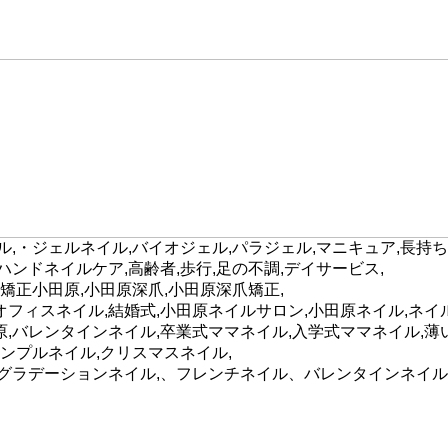
,・ジェルネイル,バイオジェル,パラジェル,マニキュア,長持ち
,ハンドネイルケア,高齢者,歩行,足の不調,デイサービス,
矯正小田原,小田原深爪,小田原深爪矯正,
れ,オフィスネイル,結婚式,小田原ネイルサロン,小田原ネイル,
,バレンタインネイル,卒業式ママネイル,入学式ママネイル,薄い
シンプルネイル,クリスマスネイル,
メグラデーションネイル,、フレンチネイル、バレンタインネイル