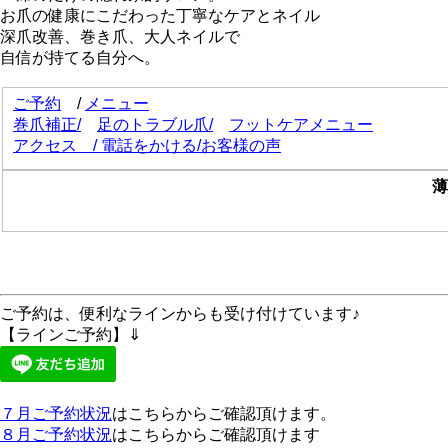
お爪の健康にこだわった丁寧なケアとネイル
深爪改善、巻き爪、大人ネイルで
自信が持てる自分へ。
ご予約
/
メニュー
巻爪補正/
足のトラブル爪/
フットケアメニュー
アクセス
/
電話をかける
/
お客様の声
薄
ご予約は、便利なラインからも受け付けています♪
【ラインご予約】⇓
７月ご予約状況
はこちらからご確認頂けます。
８月ご予約状況
はこちらからご確認頂けます