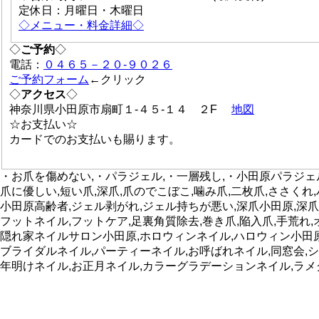
定休日：月曜日・木曜日
◇メニュー・料金詳細◇
◇
ご予約
◇
電話：
０４６５－２０-９０２６
ご予約フォーム
←クリック
◇
アクセス
◇
神奈川県小田原市扇町１-４５-１４ ２F
地図
☆お支払い☆
カードでのお支払いも賜ります。
・お爪を傷めない,・パラジェル,・一層残し,・小田原パラジェル
爪に優しい,短い爪,深爪,爪のでこぼこ,噛み爪,二枚爪,ささくれ
小田原高齢者,ジェル剥がれ,ジェル持ちが悪い,深爪小田原,深爪
フットネイル,フットケア,足裏角質除去,巻き爪,陥入爪,手荒
隠れ家ネイルサロン小田原,ホロウィンネイル,ハロウィン小田原
ブライダルネイル,パーティーネイル,お呼ばれネイル,同窓会,
年明けネイル,お正月ネイル,カラーグラデーションネイル,ラ