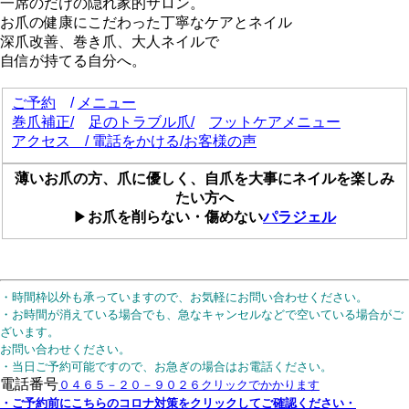
一席のだけの隠れ家的サロン。
お爪の健康にこだわった丁寧なケアとネイル
深爪改善、巻き爪、大人ネイルで
自信が持てる自分へ。
ご予約
/
メニュー
巻爪補正/
足のトラブル爪/
フットケアメニュー
アクセス
/
電話をかける
/
お客様の声
薄いお爪の方、爪に優しく、自爪を大事にネイルを楽しみ
たい方へ
▶
お爪を削らない・傷めない
パラジェル
・時間枠以外も承っていますので、お気軽にお問い合わせください。
・お時間が消えている場合でも、急なキャンセルなどで空いている場合がご
ざいます。
お問い合わせください。
・当日ご予約可能ですので、お急ぎの場合はお電話ください。
電話番号
０４６５－２０－９０２６クリックでかかります
・ご予約前にこちらのコロナ対策をクリックしてご確認ください・