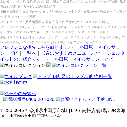
爪に優しい,短い爪,深爪,爪のでこぼこ,噛み爪,二枚爪,ささくれ,ハンドネイルケア,高齢者,歩
行,足の不調,デイサービス,高齢者爪切り
小田原高齢者,ジェル剥がれ,ジェル持ちが悪い,フットケア小田原,かかと乾燥,かかとガサガ
サ,足裏,フットケア小田原,
フットネイルケア,足裏角質除去,巻き爪,陥入爪,手荒れ,オフィスネイル,結婚式,
ブライダルネイル,パーティーネイル,お呼ばれネイル,同窓会,シンプルネイル,クリスマスネ
イル,大人上品ネイル,大人ネイルサロン,扇町ネイルサロン,ネイルサロン井細田,
年明けネイル,お正月ネイル,カラーグラデーションネイル,ラメグラデーションネイル,、フ
レンチネイル、バレンタインネイル,ジェル剥がれる,スターギャラクシー,
フレッシュな指先に春を感じます♪・ 小田原 ネイルサロ
ン ピピ
｜
一覧へ
｜
【春のおすすめメニュー♪フットジェルネ
イル】のご紹介です ・ 小田原 ネイルサロン ピピ
〒250-0045 神奈川県小田原市城山1-9-7 高橋店舗1階 / JR東海
道・小田急線小田原駅徒歩4分
tel :
0465-20-9026
/ 営業時間 : 10:00～20:00 / 定休日 :