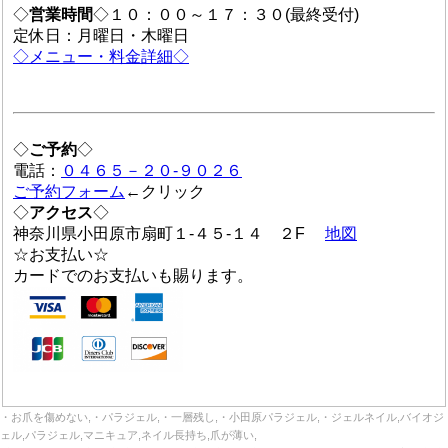
◇
営業時間
◇１０：００～１７：３０(最終受付)
定休日：月曜日・木曜日
◇メニュー・料金詳細◇
◇
ご予約
◇
電話：
０４６５－２０-９０２６
ご予約フォーム
←クリック
◇
アクセス
◇
神奈川県小田原市扇町１-４５-１４ ２F
地図
☆お支払い☆
カードでのお支払いも賜ります。
・お爪を傷めない,・パラジェル,・一層残し,・小田原パラジェル,・ジェルネイル,バイオジ
ェル,パラジェル,マニキュア,ネイル長持ち,爪が薄い,