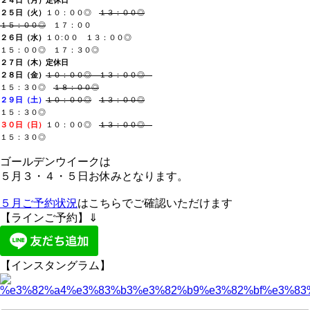
２５日（火
）
１０：００◎
１３：００◎
１５：００◎
１７：００
２６日（水）
１０:００
１３：００◎
１５：００◎ １７：３０◎
２７日（木
）
定休日
２８日（金）
１０：００◎ １３：００◎
１５：３０◎
１８：００◎
２９日（土）
１０：００◎
１３：００◎
１５：３０◎
３０日（日）
１０：００◎
１３：００◎
１５：３０◎
ゴールデンウイークは
５月３・４・５日お休みとなります。
５月ご予約状況
はこちらでご確認いただけます
【ラインご予約】⇓
【インスタングラム】