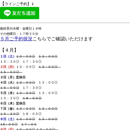
【
ラインご予約】⇓
最終受付水曜・金曜日１８時
その他曜日：１７時３０分
５月ご予約状況
こちらでご確認いただけます
【４月】
１日（土
）
１０：００◎
１３：００◎
１５：３０◎ １７：３０◎
２日（日）
１
０：００◎
１３：００◎
１５：００◎
３日（月
）
定休日
４日（火
）
１
０：００◎
１３：００◎
１５：
００◎
１７：３０◎
５日（水）
１０：００◎
１３：００◎
１５：３０◎
１８：００◎
６日（木
）定休日
７日（金
）
１０：００◎
１３：００◎
１５：３０◎
１８：００◎
８日（土）
１０：００◎
１３：００◎
１5：００◎
１７：００
９日（日）
１
０：００◎
１３：００◎