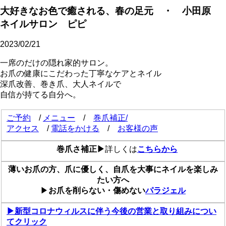
大好きなお色で癒される、春の足元 ・ 小田原
ネイルサロン ピピ
2023/02/21
一席のだけの隠れ家的サロン。
お爪の健康にこだわった丁寧なケアとネイル
深爪改善、巻き爪、大人ネイルで
自信が持てる自分へ。
ご予約
/
メニュー
/
巻爪補正/
アクセス
/
電話をかける
/
お客様の声
巻爪さ補正▶
詳しくは
こちらから
薄いお爪の方、爪に優しく、自爪を大事にネイルを楽しみ
たい方へ
▶
お爪を削らない・傷めない
パラジェル
▶新型コロナウィルスに伴う今後の営業と取り組みについ
てクリック