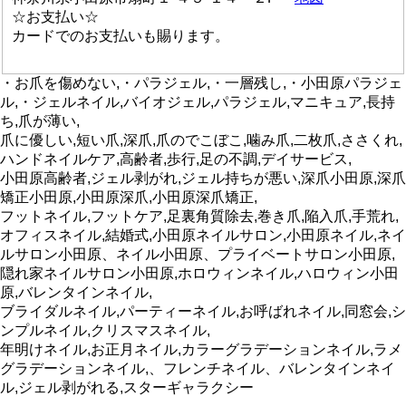
☆お支払い☆
カードでのお支払いも賜ります。
・お爪を傷めない,・パラジェル,・一層残し,・小田原パラジェ
ル,・ジェルネイル,バイオジェル,パラジェル,マニキュア,長持
ち,爪が薄い,
爪に優しい,短い爪,深爪,爪のでこぼこ,噛み爪,二枚爪,ささくれ,
ハンドネイルケア,高齢者,歩行,足の不調,デイサービス,
小田原高齢者,ジェル剥がれ,ジェル持ちが悪い,深爪小田原,深爪
矯正小田原,小田原深爪,小田原深爪矯正,
フットネイル,フットケア,足裏角質除去,巻き爪,陥入爪,手荒れ,
オフィスネイル,結婚式,小田原ネイルサロン,小田原ネイル,ネイ
ルサロン小田原、ネイル小田原、プライベートサロン小田原,
隠れ家ネイルサロン小田原,ホロウィンネイル,ハロウィン小田
原,バレンタインネイル,
ブライダルネイル,パーティーネイル,お呼ばれネイル,同窓会,シ
ンプルネイル,クリスマスネイル,
年明けネイル,お正月ネイル,カラーグラデーションネイル,ラメ
グラデーションネイル,、フレンチネイル、バレンタインネイ
ル,ジェル剥がれる,スターギャラクシー