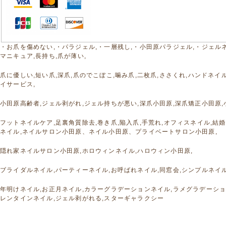
・お爪を傷めない,・パラジェル,・一層残し,・小田原パラジェル,・ジェルネ
マニキュア,長持ち,爪が薄い,
爪に優しい,短い爪,深爪,爪のでこぼこ,噛み爪,二枚爪,ささくれ,ハンドネイル
イサービス,
小田原高齢者,ジェル剥がれ,ジェル持ちが悪い,深爪小田原,深爪矯正小田原,
フットネイルケア,足裏角質除去,巻き爪,陥入爪,手荒れ,オフィスネイル,結
ネイル,ネイルサロン小田原、ネイル小田原、プライベートサロン小田原,
隠れ家ネイルサロン小田原,ホロウィンネイル,ハロウィン小田原,
ブライダルネイル,パーティーネイル,お呼ばれネイル,同窓会,シンプルネイル
年明けネイル,お正月ネイル,カラーグラデーションネイル,ラメグラデーシ
レンタインネイル,ジェル剥がれる,スターギャラクシー