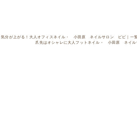
気分が上がる！大人オフィスネイル・ 小田原 ネイルサロン ピピ
｜
一
爪先はオシャレに大人フットネイル・ 小田原 ネイル