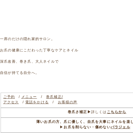
一席のだけの隠れ家的サロン。
お爪の健康にこだわった丁寧なケアとネイル
深爪改善、巻き爪、大人ネイルで
自信が持てる自分へ。
ご予約
/
メニュー
/
巻爪補正/
アクセス
/
電話をかける
/
お客様の声
巻爪さ補正▶
詳しくは
こちらから
薄いお爪の方、爪に優しく、自爪を大事にネイルを楽
▶
お爪を削らない・傷めない
パラジェル