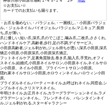
神奈川県小田原市扇町１-４５-１４ ２F
地図
☆お支払い☆
カードでのお支払いも賜ります。
・お爪を傷めない,・パラジェル,・一層残し,・小田原パラジェ
ル,・ジェルネイル,バイオジェル,パラジェル,マニキュア,長持
ち,爪が薄い,
爪に優しい,短い爪,深爪,爪のでこぼこ,噛み爪,二枚爪,ささくれ,
ハンドネイルケア,高齢者,歩行,足の不調,デイサービス,
小田原高齢者,ジェル剥がれ,ジェル持ちが悪い,深爪小田原,深爪
矯正小田原,小田原深爪,小田原深爪矯正,
フットネイルケア,足裏角質除去,巻き爪,陥入爪,手荒れ,オフィ
スネイル,結婚式,小田原ネイルサロン,小田原ネイル,ネイルサロ
ン小田原、ネイル小田原、プライベートサロン小田原,
隠れ家ネイルサロン小田原,ホロウィンネイル,ハロウィン小田
原,
ブライダルネイル,パーティーネイル,お呼ばれネイル,同窓会,シ
ンプルネイル,クリスマスネイル,
年明けネイル,お正月ネイル,カラーグラデーションネイル,ラメ
グラデーションネイル,、フレンチネイル、バレンタインネイ
ル,ジェル剥がれる,スターギャラクシー