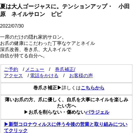
夏は大人ゴージャスに。テンションアップ・ 小田
原 ネイルサロン ピピ
2022/07/30
一席のだけの隠れ家的サロン。
お爪の健康にこだわった丁寧なケアとネイル
深爪改善、巻き爪、大人ネイルで
自信が持てる自分へ。
ご予約
/
メニュー
/
巻爪補正/
アクセス
/
電話をかける
/
お客様の声
巻爪さ補正▶
詳しくは
こちらから
薄いお爪の方、爪に優しく、自爪を大事にネイルを楽しみ
たい方へ
▶
お爪を削らない・傷めない
パラジェル
▶新型コロナウィルスに伴う今後の営業と取り組みについ
てクリック