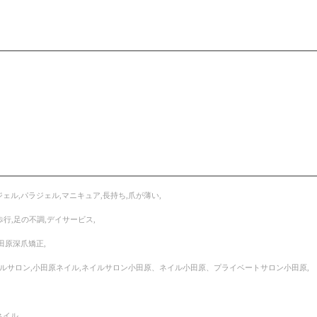
ェル,パラジェル,マニキュア,長持ち,爪が薄い,
歩行,足の不調,デイサービス,
田原深爪矯正,
ネイルサロン,小田原ネイル,ネイルサロン小田原、ネイル小田原、プライベートサロン小田原,
イル,