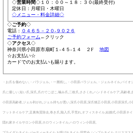
◇
営業時間
◇１０：００～１８：３０(最終受付)
定休日：月曜日・木曜日
◇メニュー・料金詳細◇
◇
ご予約
◇
電話：
０４６５－２０-９０２６
ご予約フォーム
←クリック
◇
アクセス
◇
神奈川県小田原市扇町１-４５-１４ ２F
地図
☆お支払い☆
カードでのお支払いも賜ります。
・お爪を傷めない,・パラジェル,・一層残し,・小田原パラジェル,・ジェルネイル,バイオジ
爪に優しい,短い爪,深爪,爪のでこぼこ,噛み爪,二枚爪,ささくれ,ハンドネイルケア,高齢者,
小田原高齢者,ジェル剥がれ,ジェル持ちが悪い,深爪小田原,深爪矯正小田原,小田原深爪,小
フットネイルケア,足裏角質除去,巻き爪,陥入爪,手荒れ,オフィスネイル,結婚式,小田原
隠れ家ネイルサロン小田原,ホロウィンネイル,ハロウィン小田原,
ブライダルネイル,パーティーネイル,お呼ばれネイル,同窓会,シンプルネイル,クリスマスネ