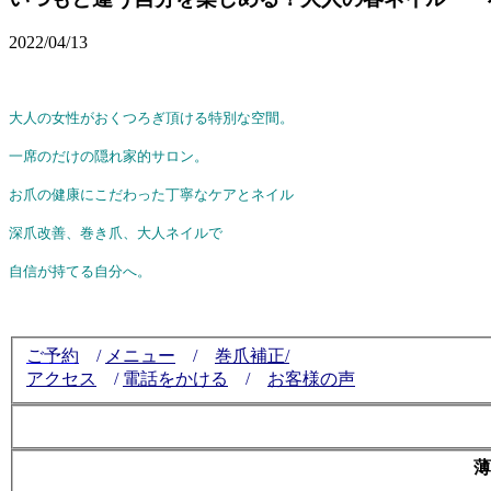
2022/04/13
大人の女性がおくつろぎ頂ける特別な空間。
一席のだけの隠れ家的サロン。
お爪の健康にこだわった丁寧なケアとネイル
深爪改善、巻き爪、大人ネイルで
自信が持てる自分へ。
ご予約
/
メニュー
/
巻爪補正/
アクセス
/
電話をかける
/
お客様の声
薄