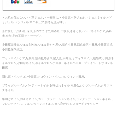
・お爪を傷めない,・パラジェル,・一層残し,・小田原パラジェル,・ジェルネイル,バイ
オジェル,パラジェル,マニキュア,長持ち,爪が薄い,
爪に優しい,短い爪,深爪,爪のでこぼこ,噛み爪,二枚爪,ささくれ,ハンドネイルケア,高齢
者,歩行,足の不調,デイサービス,
小田原高齢者,ジェル剥がれ,ジェル持ちが悪い,深爪小田原,深爪矯正小田原,小田原深爪,
小田原深爪矯正,
フットネイルケア,足裏角質除去,巻き爪,陥入爪,手荒れ,オフィスネイル,結婚式,小田原ネ
イルサロン,小田原ネイル,ネイルサロン小田原、ネイル小田原、プライベートサロン小
田原,
隠れ家ネイルサロン小田原,ホロウィンネイル,ハロウィン小田原,
ブライダルネイル,パーティーネイル,お呼ばれネイル,同窓会,シンプルネイル,クリスマ
スネイル,
年明けネイル,お正月ネイル,カラーグラデーションネイル,ラメグラデーションネイル,、
フレンチネイル、バレンタインネイル,ジェル剥がれる,スターギャラクシー