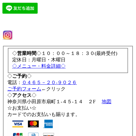
◇
営業時間
◇１０：００～１８：３０(最終受付)
定休日：月曜日・木曜日
◇メニュー・料金詳細◇
◇
ご予約
◇
電話：
０４６５－２０-９０２６
ご予約フォーム
←クリック
◇
アクセス
◇
神奈川県小田原市扇町１-４５-１４ ２F
地図
☆お支払い☆
カードでのお支払いも賜ります。