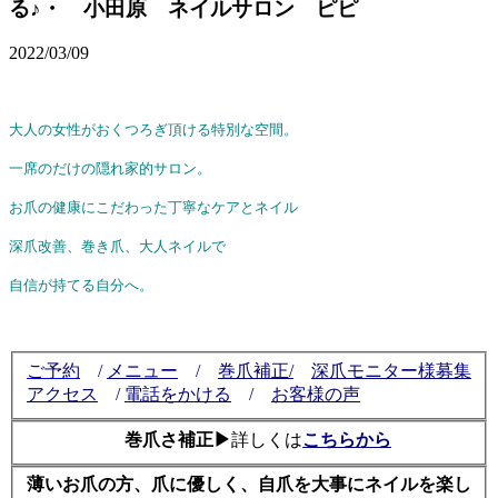
る♪・ 小田原 ネイルサロン ピピ
2022/03/09
大人の女性がおくつろぎ頂ける特別な空間。
一席のだけの隠れ家的サロン。
お爪の健康にこだわった丁寧なケアとネイル
深爪改善、巻き爪、大人ネイルで
自信が持てる自分へ。
ご予約
/
メニュー
/
巻爪補正/
深爪モニター様募集
アクセス
/
電話をかける
/
お客様の声
巻爪さ補正▶
詳しくは
こちらから
薄いお爪の方、爪に優しく、自爪を大事にネイルを楽し