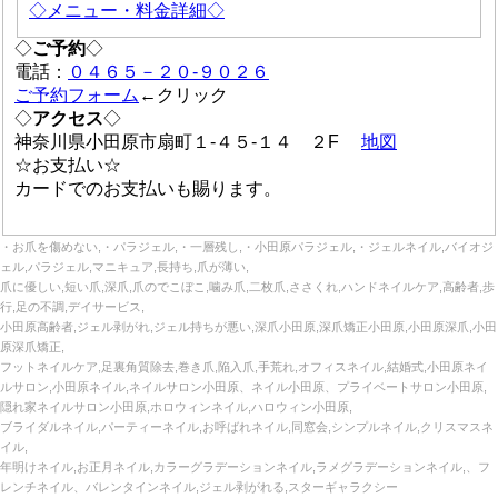
◇メニュー・料金詳細◇
◇
ご予約
◇
電話：
０４６５－２０-９０２６
ご予約フォーム
←クリック
◇
アクセス
◇
神奈川県小田原市扇町１-４５-１４ ２F
地図
☆お支払い☆
カードでのお支払いも賜ります。
・お爪を傷めない,・パラジェル,・一層残し,・小田原パラジェル,・ジェルネイル,バイオジ
ェル,パラジェル,マニキュア,長持ち,爪が薄い,
爪に優しい,短い爪,深爪,爪のでこぼこ,噛み爪,二枚爪,ささくれ,ハンドネイルケア,高齢者,歩
行,足の不調,デイサービス,
小田原高齢者,ジェル剥がれ,ジェル持ちが悪い,深爪小田原,深爪矯正小田原,小田原深爪,小田
原深爪矯正,
フットネイルケア,足裏角質除去,巻き爪,陥入爪,手荒れ,オフィスネイル,結婚式,小田原ネイ
ルサロン,小田原ネイル,ネイルサロン小田原、ネイル小田原、プライベートサロン小田原,
隠れ家ネイルサロン小田原,ホロウィンネイル,ハロウィン小田原,
ブライダルネイル,パーティーネイル,お呼ばれネイル,同窓会,シンプルネイル,クリスマスネ
イル,
年明けネイル,お正月ネイル,カラーグラデーションネイル,ラメグラデーションネイル,、フ
レンチネイル、バレンタインネイル,ジェル剥がれる,スターギャラクシー