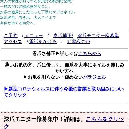
大人の女性がおくつろぎ頂ける特別な空間。
一席のだけの隠れ家的サロン。
お爪の健康にこだわった丁寧なケアとネイル
深爪改善、巻き爪、大人ネイルで
自信が持てる自分へ。
ご予約
/
メニュー
/
巻爪補正/
深爪モニター様募集
アクセス
/
電話をかける
/
お客様の声
巻爪さ補正▶
詳しくは
こちらから
薄いお爪の方、爪に優しく、自爪を大事にネイルを楽しみ
たい方へ
▶
お爪を削らない・傷めない
パラジェル
▶新型コロナウィルスに伴う今後の営業と取り組みについ
てクリック
深爪モニター様募集中！詳細は、
こちらをクリッ
ク