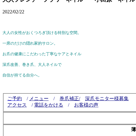
2022/02/22
大人の女性がおくつろぎ頂ける特別な空間。
一席のだけの隠れ家的サロン。
お爪の健康にこだわった丁寧なケアとネイル
深爪改善、巻き爪、大人ネイルで
自信が持てる自分へ。
ご予約
/
メニュー
/
巻爪補正/
深爪モニター様募集
アクセス
/
電話をかける
/
お客様の声
薄