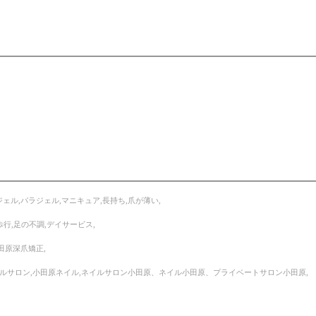
ェル,パラジェル,マニキュア,長持ち,爪が薄い,
歩行,足の不調,デイサービス,
田原深爪矯正,
ネイルサロン,小田原ネイル,ネイルサロン小田原、ネイル小田原、プライベートサロン小田原,