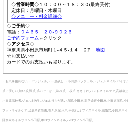
◇
営業時間
◇１０：００～１８：３０(最終受付)
定休日：月曜日・木曜日
◇メニュー・料金詳細◇
◇
ご予約
◇
電話：
０４６５－２０-９０２６
ご予約フォーム
←クリック
◇
アクセス
◇
神奈川県小田原市扇町１-４５-１４ ２F
地図
☆お支払い☆
カードでのお支払いも賜ります。
・お爪を傷めない,・パラジェル,・一層残し,・小田原パラジェル,・ジェルネイル,バイオジ
爪に優しい,短い爪,深爪,爪のでこぼこ,噛み爪,二枚爪,ささくれ,ハンドネイルケア,高齢者,
小田原高齢者,ジェル剥がれ,ジェル持ちが悪い,深爪小田原,深爪矯正小田原,小田原深爪,小
フットネイルケア,足裏角質除去,巻き爪,陥入爪,手荒れ,オフィスネイル,結婚式,小田原
隠れ家ネイルサロン小田原,ホロウィンネイル,ハロウィン小田原,