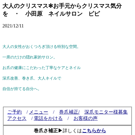
大人のクリスマス✻お手元からクリスマス気分
を ・ 小田原 ネイルサロン ピピ
2021/12/11
大人の女性がおくつろぎ頂ける特別な空間。
一席のだけの隠れ家的サロン。
お爪の健康にこだわった丁寧なケアとネイル
深爪改善、巻き爪、大人ネイルで
自信が持てる自分へ。
ご予約
/
メニュー
/
巻爪補正/
深爪モニター様募集
アクセス
/
電話をかける
/
お客様の声
巻爪さ補正▶
詳しくは
こちらから