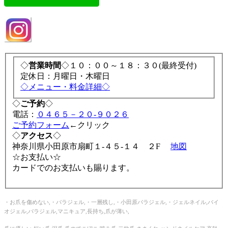
◇
営業時間
◇１０：００～１８：３０(最終受付)
定休日：月曜日・木曜日
◇メニュー・料金詳細◇
◇
ご予約
◇
電話：
０４６５－２０-９０２６
ご予約フォーム
←クリック
◇
アクセス
◇
神奈川県小田原市扇町１-４５-１４ ２F
地図
☆お支払い☆
カードでのお支払いも賜ります。
・お爪を傷めない,・パラジェル,・一層残し,・小田原パラジェル,・ジェルネイル,バイ
オジェル,パラジェル,マニキュア,長持ち,爪が薄い,