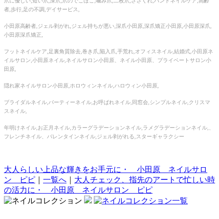
爪に優しい,短い爪,深爪,爪のでこぼこ,噛み爪,二枚爪,ささくれ,ハンドネイルケア,高齢
者,歩行,足の不調,デイサービス,
小田原高齢者,ジェル剥がれ,ジェル持ちが悪い,深爪小田原,深爪矯正小田原,小田原深爪,
小田原深爪矯正,
フットネイルケア,足裏角質除去,巻き爪,陥入爪,手荒れ,オフィスネイル,結婚式,小田原ネ
イルサロン,小田原ネイル,ネイルサロン小田原、ネイル小田原、プライベートサロン小
田原,
隠れ家ネイルサロン小田原,ホロウィンネイル,ハロウィン小田原,
ブライダルネイル,パーティーネイル,お呼ばれネイル,同窓会,シンプルネイル,クリスマ
スネイル,
年明けネイル,お正月ネイル,カラーグラデーションネイル,ラメグラデーションネイル,、
フレンチネイル、バレンタインネイル,ジェル剥がれる,スターギャラクシー
大人らしい上品な輝きをお手元に・ 小田原 ネイルサロ
ン ピピ
｜
一覧へ
｜
大人チェック、指先のアートで忙しい時
の活力に・ 小田原 ネイルサロン ピピ