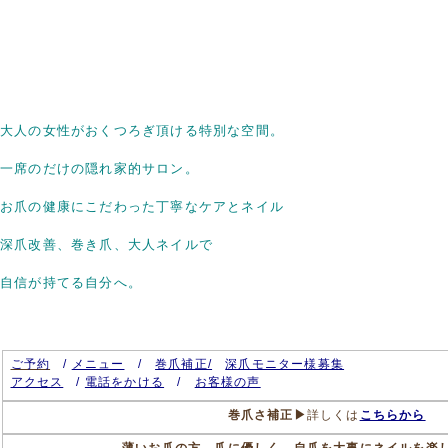
大人の女性がおくつろぎ頂ける特別な空間。
一席のだけの隠れ家的サロン。
お爪の健康にこだわった丁寧なケアとネイル
深爪改善、巻き爪、大人ネイルで
自信が持てる自分へ。
ご予約
/
メニュー
/
巻爪補正/
深爪モニター様募集
アクセス
/
電話をかける
/
お客様の声
巻爪さ補正▶
詳しくは
こちらから