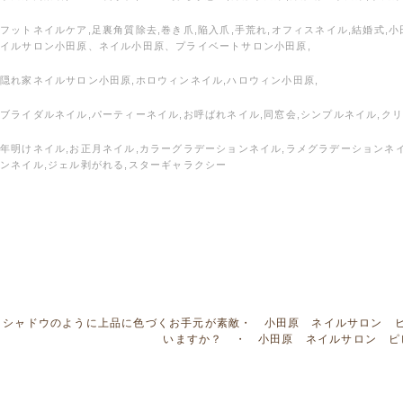
フットネイルケア,足裏角質除去,巻き爪,陥入爪,手荒れ,オフィスネイル,結婚式,
イルサロン小田原、ネイル小田原、プライベートサロン小田原,
隠れ家ネイルサロン小田原,ホロウィンネイル,ハロウィン小田原,
ブライダルネイル,パーティーネイル,お呼ばれネイル,同窓会,シンプルネイル,クリ
年明けネイル,お正月ネイル,カラーグラデーションネイル,ラメグラデーションネ
ンネイル,ジェル剥がれる,スターギャラクシー
シャドウのように上品に色づくお手元が素敵・ 小田原 ネイルサロン 
いますか？ ・ 小田原 ネイルサロン ピ