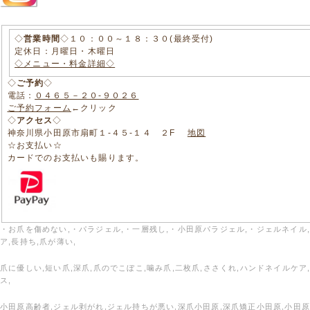
◇
営業時間
◇１０：００～１８：３０(最終受付)
定休日：月曜日・木曜日
◇メニュー・料金詳細◇
◇
ご予約
◇
電話：
０４６５－２０-９０２６
ご予約フォーム
←クリック
◇
アクセス
◇
神奈川県小田原市扇町１-４５-１４ ２F
地図
☆お支払い☆
カードでのお支払いも賜ります。
・お爪を傷めない,・パラジェル,・一層残し,・小田原パラジェル,・ジェルネイル
ア,長持ち,爪が薄い,
爪に優しい,短い爪,深爪,爪のでこぼこ,噛み爪,二枚爪,ささくれ,ハンドネイルケア
ス,
小田原高齢者,ジェル剥がれ,ジェル持ちが悪い,深爪小田原,深爪矯正小田原,小田原