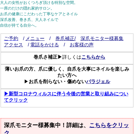
大人の女性がおくつろぎ頂ける特別な空間。
一席のだけの隠れ家的サロン。
お爪の健康にこだわった丁寧なケアとネイル
深爪改善、巻き爪、大人ネイルで
自信が持てる自分へ。
ご予約
/
メニュー
/
巻爪補正/
深爪モニター様募集
アクセス
/
電話をかける
/
お客様の声
巻爪さ補正▶
詳しくは
こちらから
薄いお爪の方、爪に優しく、自爪を大事にネイルを楽しみ
たい方へ
▶
お爪を削らない・傷めない
パラジェル
▶新型コロナウィルスに伴う今後の営業と取り組みについ
てクリック
深爪モニター様募集中！詳細は、
こちらをクリッ
ク