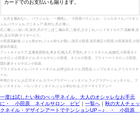
カードでのお支払いも賜ります。
・お爪を傷めない,・パラジェル,・一層残し,・小田原パラジェル,・ジェルネイル,バイオジ
ェル,パラジェル,マニキュア,長持ち,爪が薄い,
爪に優しい,短い爪,深爪,爪のでこぼこ,噛み爪,二枚爪,ささくれ,ハンドネイルケア,高齢者,歩
行,足の不調,デイサービス,
小田原高齢者,ジェル剥がれ,ジェル持ちが悪い,深爪小田原,深爪矯正小田原,小田原深爪,小田
原深爪矯正,
フットネイルケア,足裏角質除去,巻き爪,陥入爪,手荒れ,オフィスネイル,結婚式,小田原ネイ
ルサロン,小田原ネイル,ネイルサロン小田原、ネイル小田原、プライベートサロン小田原,
隠れ家ネイルサロン小田原,
ブライダルネイル,パーティーネイル,お呼ばれネイル,同窓会,シンプルネイル,クリスマスネ
イル,
年明けネイル,お正月ネイル,カラーグラデーションネイル,ラメグラデーションネイル,、フ
レンチネイル、バレンタインネイル,ジェル剥がれる,スターギャラクシー
一度は試したい秋のべっ甲ネイル、大人のオシャレなお手元
に・ 小田原 ネイルサロン ピピ
｜
一覧へ
｜
秋の大人チェッ
クネイル・デザインアートでテンションUP～♪ ・ 小田原
ネイルサロン ピピ