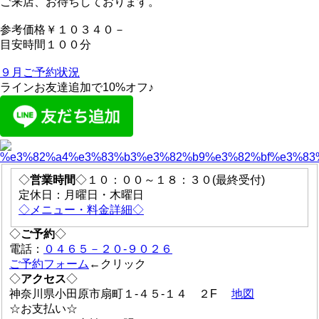
ご来店、お待ちしております。
参考価格￥１０３４０－
目安時間１００分
９月ご予約状況
ラインお友達追加で10%オフ♪
◇
営業時間
◇１０：００～１８：３０(最終受付)
定休日：月曜日・木曜日
◇メニュー・料金詳細◇
◇
ご予約
◇
電話：
０４６５－２０-９０２６
ご予約フォーム
←クリック
◇
アクセス
◇
神奈川県小田原市扇町１-４５-１４ ２F
地図
☆お支払い☆