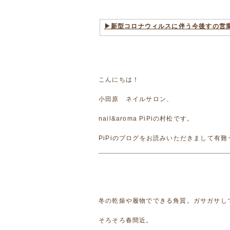
▶新型コロナウィルスに伴う今後すの営
こんにちは！
小田原 ネイルサロン、
nail&aroma PiPiの村松です。
PiPiのブログをお読みいただきまして有
冬の乾燥や履物でできる角質。ガサガサし
そろそろ春間近。