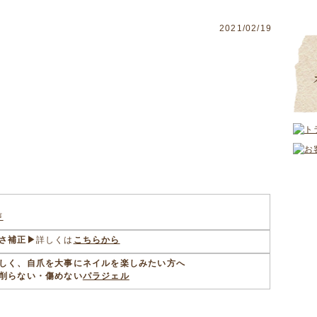
2021/02/19
。
声
さ補正▶
詳しくは
こちらから
しく、自爪を大事にネイルを楽しみたい方へ
削らない・傷めない
パラジェル