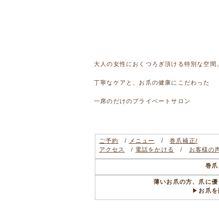
大人の女性におくつろぎ頂ける特別な空間
丁寧なケアと、お爪の健康にこだわった
一席のだけのプライベートサロン
ご予約
/
メニュー
/
巻爪補正/
アクセス
/
電話をかける
/
お客様の
巻爪
薄いお爪の方、爪に優
▶
お爪を