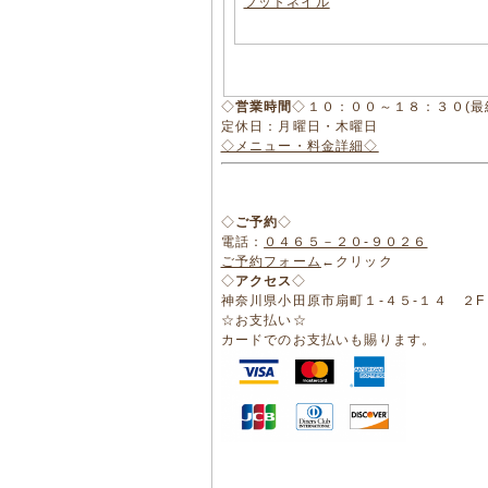
フットネイル
◇
営業時間
◇１０：００～１８：３０(最
定休日：月曜日・木曜日
◇メニュー・料金詳細◇
◇
ご予約
◇
電話：
０４６５－２０-９０２６
ご予約フォーム
←クリック
◇
アクセス
◇
神奈川県小田原市扇町１-４５-１４ 
☆お支払い☆
カードでのお支払いも賜ります。