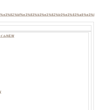
イルNEW
W