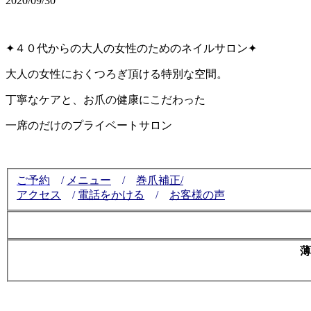
2020/09/30
✦４０代からの大人の女性のためのネイルサロン✦
大人の女性におくつろぎ頂ける特別な空間。
丁寧なケアと、お爪の健康にこだわった
一席のだけのプライベートサロン
ご予約
/
メニュー
/
巻爪補正/
アクセス
/
電話をかける
/
お客様の声
薄