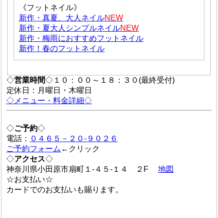
《フットネイル》
新作・真夏、大人ネイル
NEW
新作・夏大人シンプルネイル
NEW
新作・梅雨におすすめフットネイル
新作！春のフットネイル
◇
営業時間
◇１０：００～１８：３０(最終受付)
定休日：月曜日・木曜日
◇メニュー・料金詳細◇
◇
ご予約
◇
電話：
０４６５－２０-９０２６
ご予約フォーム
←クリック
◇
アクセス
◇
神奈川県小田原市扇町１-４５-１４ ２F
地図
☆お支払い☆
カードでのお支払いも賜ります。