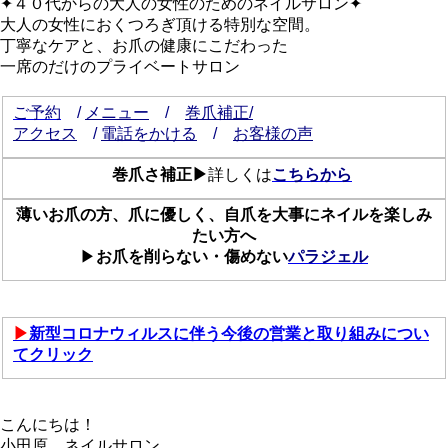
✦４０代からの大人の女性のためのネイルサロン✦
大人の女性におくつろぎ頂ける特別な空間。
丁寧なケアと、お爪の健康にこだわった
一席のだけのプライベートサロン
ご予約
/
メニュー
/
巻爪補正/
アクセス
/
電話をかける
/
お客様の声
巻爪さ補正▶
詳しくは
こちらから
薄いお爪の方、爪に優しく、自爪を大事にネイルを楽しみ
たい方へ
▶
お爪を削らない・傷めない
パラジェル
▶
新型コロナウィルスに伴う今後の営業と取り組みについ
てクリック
こんにちは！
小田原 ネイルサロン、