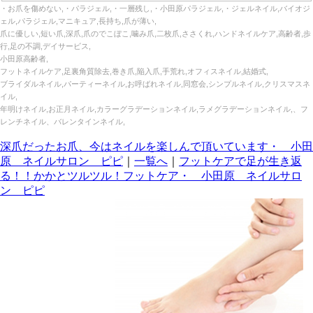
・お爪を傷めない,・パラジェル,・一層残し,・小田原パラジェル,・ジェルネイル,バイオジ
ェル,パラジェル,マニキュア,長持ち,爪が薄い,
爪に優しい,短い爪,深爪,爪のでこぼこ,噛み爪,二枚爪,ささくれ,ハンドネイルケア,高齢者,歩
行,足の不調,デイサービス,
小田原高齢者,
フットネイルケア,足裏角質除去,巻き爪,陥入爪,手荒れ,オフィスネイル,結婚式,
ブライダルネイル,パーティーネイル,お呼ばれネイル,同窓会,シンプルネイル,クリスマスネ
イル,
年明けネイル,お正月ネイル,カラーグラデーションネイル,ラメグラデーションネイル,、フ
レンチネイル、バレンタインネイル,
深爪だったお爪、今はネイルを楽しんで頂いています・ 小田
原 ネイルサロン ピピ
｜
一覧へ
｜
フットケアで足が生き返
る！！かかとツルツル！フットケア・ 小田原 ネイルサロ
ン ピピ