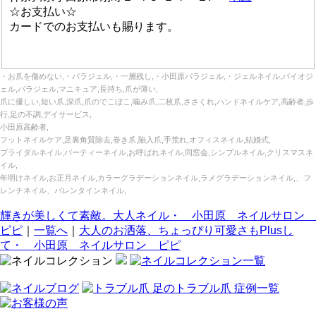
☆お支払い☆
カードでのお支払いも賜ります。
・お爪を傷めない,・パラジェル,・一層残し,・小田原パラジェル,・ジェルネイル,バイオジ
ェル,パラジェル,マニキュア,長持ち,爪が薄い,
爪に優しい,短い爪,深爪,爪のでこぼこ,噛み爪,二枚爪,ささくれ,ハンドネイルケア,高齢者,歩
行,足の不調,デイサービス,
小田原高齢者,
フットネイルケア,足裏角質除去,巻き爪,陥入爪,手荒れ,オフィスネイル,結婚式,
ブライダルネイル,パーティーネイル,お呼ばれネイル,同窓会,シンプルネイル,クリスマスネ
イル,
年明けネイル,お正月ネイル,カラーグラデーションネイル,ラメグラデーションネイル,、フ
レンチネイル、バレンタインネイル,
輝きが美しくて素敵。大人ネイル・ 小田原 ネイルサロン
ピピ
｜
一覧へ
｜
大人のお洒落、ちょっぴり可愛さもPlusし
て・ 小田原 ネイルサロン ピピ