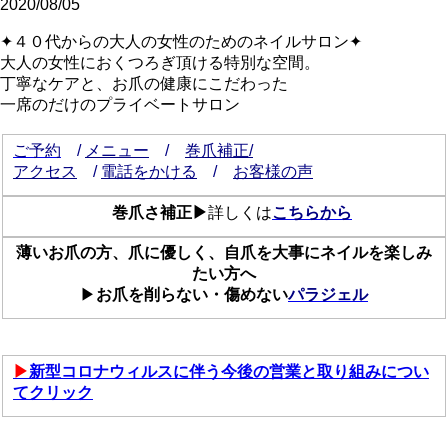
2020/08/05
✦４０代からの大人の女性のためのネイルサロン✦
大人の女性におくつろぎ頂ける特別な空間。
丁寧なケアと、お爪の健康にこだわった
一席のだけのプライベートサロン
ご予約
/
メニュー
/
巻爪補正/
アクセス
/
電話をかける
/
お客様の声
巻爪さ補正▶
詳しくは
こちらから
薄いお爪の方、爪に優しく、自爪を大事にネイルを楽しみ
たい方へ
▶
お爪を削らない・傷めない
パラジェル
▶
新型コロナウィルスに伴う今後の営業と取り組みについ
てクリック