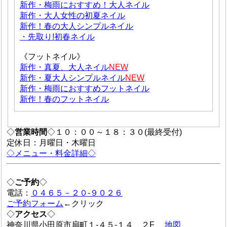
新作・梅雨におすすめ！大人ネイル
新作・大人女性の初夏ネイル
新作！春の大人シンプルネイル
・先取り!初春ネイル
《フットネイル》
新作・真夏、大人ネイル
NEW
新作・夏大人シンプルネイル
NEW
新作・梅雨におすすめフットネイル
新作！春のフットネイル
◇
営業時間
◇１０：００～１８：３０(最終受付)
定休日：月曜日・木曜日
◇メニュー・料金詳細◇
◇
ご予約
◇
電話：
０４６５－２０-９０２６
ご予約フォーム
←クリック
◇
アクセス
◇
神奈川県小田原市扇町１-４５-１４ ２F
地図