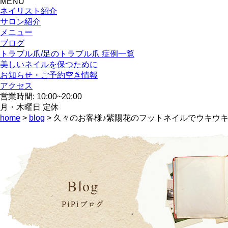
MENU
ネイリスト紹介
サロン紹介
メニュー
ブログ
トラブル爪/足のトラブル爪 症例一覧
美しいネイルを保つために
お知らせ・ご予約空き情報
アクセス
営業時間: 10:00~20:00
月・木曜日 定休
home
>
blog
> 久々のお客様♪紫陽花のフットネイルでウキウ