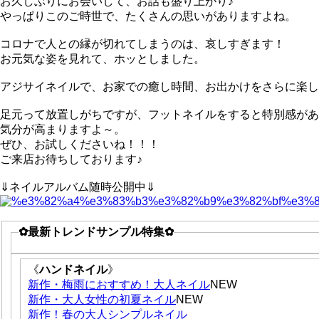
お久しぶりにお会いして、お話も盛り上がり♪
やっぱりこのご時世で、たくさんの思いがありますよね。
コロナで人との縁が切れてしまうのは、哀しすぎます！
お元気な姿を見れて、ホッとしました。
アジサイネイルで、お家での癒し時間、お出かけをさらに楽しん
足元って放置しがちですが、フットネイルをすると特別感があ
気分が高まりますよ～。
ぜひ、お試しくださいね！！！
ご来店お待ちしております♪
⇓ネイルアルバム随時公開中⇓
✿最新トレンドサンプル特集✿
《
ハンドネイル
》
新作・梅雨におすすめ！大人ネイル
NEW
新作・大人女性の初夏ネイル
NEW
新作！春の大人シンプルネイル