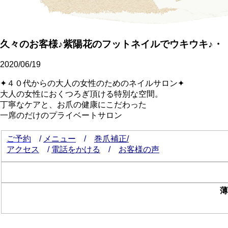
久々のお客様♪紫陽花のフットネイルでウキウキ♪・
2020/06/19
✦４０代からの大人の女性のためのネイルサロン✦
大人の女性におくつろぎ頂ける特別な空間。
丁寧なケアと、お爪の健康にこだわった
一席のだけのプライベートサロン
ご予約
/
メニュー
/
巻爪補正/
アクセス
/
電話をかける
/
お客様の声
薄