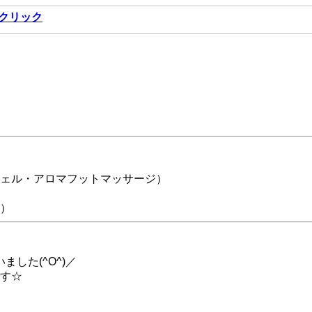
クリック
ェル・アロマフットマッサージ）
）
した(^O^)／
す☆