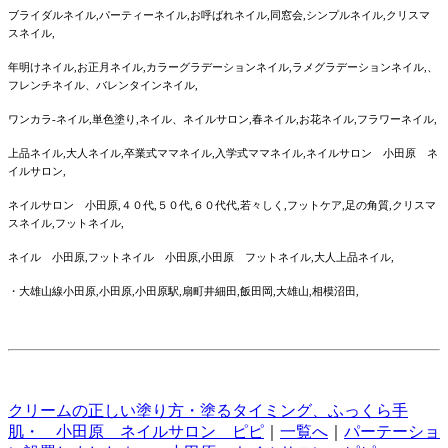
ブライダルネイル,パーティーネイル,お呼ばれネイル,同窓会,シンプルネイル,クリスマ
スネイル,
年明けネイル,お正月ネイル,カラーグラデーションネイル,ラメグラデーションネイル,、
フレンチネイル、バレンタインネイル,
ワンカラ‐ネイル,単色塗り,ネイル、ネイルサロン,春ネイル,お花ネイル,フラワーネイル,
上品ネイル,大人ネイル,卒業式ママネイル,入学式ママネイル,ネイルサロン 小田原 ネ
イルサロン,
ネイルサロン 小田原,４０代,５０代,６０代代,若々しく,フットケア,足の角質,クリスマ
スネイル,フットネイル,
ネイル 小田原,フットネイル 小田原,小田原 フットネイル,大人上品ネイル,
・大雄山線小田原,小田原,小田原駅,扇町井細田,飯田岡,大雄山,相模沼田,
クリームの正しい塗り方・塗るタイミング、ふっくら手
肌・ 小田原 ネイルサロン ピピ
｜
一覧へ
｜
パーテーショ