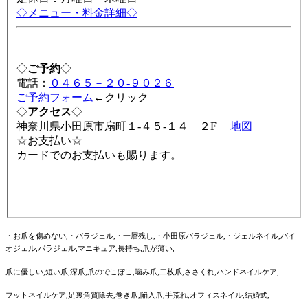
◇メニュー・料金詳細◇
◇
ご予約
◇
電話：
０４６５－２０-９０２６
ご予約フォーム
←クリック
◇
アクセス
◇
神奈川県小田原市扇町１-４５-１４ ２F
地図
☆お支払い☆
カードでのお支払いも賜ります。
・お爪を傷めない,・パラジェル,・一層残し,・小田原パラジェル,・ジェルネイル,バイ
オジェル,パラジェル,マニキュア,長持ち,爪が薄い,
爪に優しい,短い爪,深爪,爪のでこぼこ,噛み爪,二枚爪,ささくれ,ハンドネイルケア,
フットネイルケア,足裏角質除去,巻き爪,陥入爪,手荒れ,オフィスネイル,結婚式,