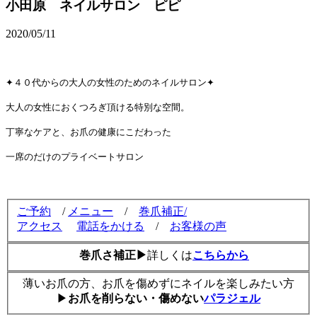
小田原 ネイルサロン ピピ
2020/05/11
✦４０代からの大人の女性のためのネイルサロン✦
大人の女性におくつろぎ頂ける特別な空間。
丁寧なケアと、お爪の健康にこだわった
一席のだけのプライベートサロン
ご予約
/
メニュー
/
巻爪補正/
アクセス
電話をかける
/
お客様の声
巻爪さ補正▶
詳しくは
こちらから
薄いお爪の方、お爪を傷めずにネイルを楽しみたい方
▶
お爪を削らない・傷めない
パラジェル