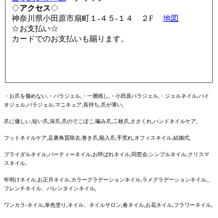
◇
アクセス
◇
神奈川県小田原市扇町１-４５-１４ ２F
地図
☆お支払い☆
カードでのお支払いも賜ります。
・お爪を傷めない,・パラジェル,・一層残し,・小田原パラジェル,・ジェルネイル,バイ
オジェル,パラジェル,マニキュア,長持ち,爪が薄い,
爪に優しい,短い爪,深爪,爪のでこぼこ,噛み爪,二枚爪,ささくれ,ハンドネイルケア,
フットネイルケア,足裏角質除去,巻き爪,陥入爪,手荒れ,オフィスネイル,結婚式,
ブライダルネイル,パーティーネイル,お呼ばれネイル,同窓会,シンプルネイル,クリスマ
スネイル,
年明けネイル,お正月ネイル,カラーグラデーションネイル,ラメグラデーションネイル,、
フレンチネイル、バレンタインネイル,
ワンカラ‐ネイル,単色塗り,ネイル、ネイルサロン,春ネイル,お花ネイル,フラワーネイル,