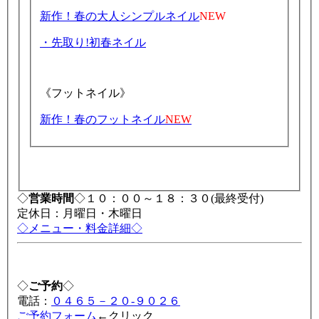
新作！春の大人シンプルネイル
NEW
・先取り!初春ネイル
《フットネイル》
新作！春のフットネイル
NEW
◇
営業時間
◇１０：００～１８：３０(最終受付)
定休日：月曜日・木曜日
◇メニュー・料金詳細◇
◇
ご予約
◇
電話：
０４６５－２０-９０２６
ご予約フォーム
←クリック