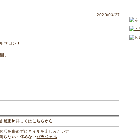
2020/03/27
ルサロン✦
間。
声
さ補正▶
詳しくは
こちらから
お爪を傷めずにネイルを楽しみたい方
削らない・傷めない
パラジェル