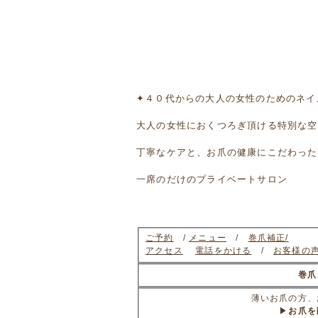
✦４０代からの大人の女性のためのネイ
大人の女性におくつろぎ頂ける特別な空
丁寧なケアと、お爪の健康にこだわった
一席のだけのプライベートサロン
ご予約
/
メニュー
/
巻爪補正/
アクセス
電話をかける
/
お客様の
巻爪
薄いお爪の方、
▶
お爪を