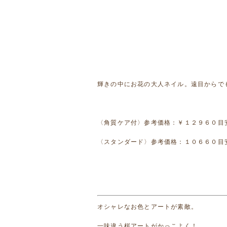
輝きの中にお花の大人ネイル。遠目からで
〈角質ケア付〉参考価格：￥１２９６０目
〈スタンダード〉参考価格：１０６６０目
オシャレなお色とアートが素敵。
一味違う桜アートがかっこよく！