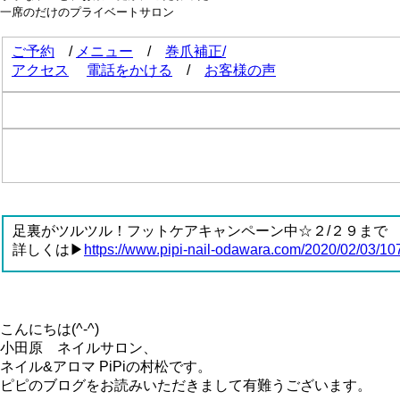
一席のだけのプライベートサロン
ご予約
/
メニュー
/
巻爪補正/
アクセス
電話をかける
/
お客様の声
足裏がツルツル！フットケアキャンペーン中☆２/２９まで
詳しくは▶
https://www.pipi-nail-odawara.com/2020/02/03/10
こんにちは(^-^)
小田原 ネイルサロン、
ネイル&アロマ PiPiの村松です。
ピピのブログをお読みいただきまして有難うございます。