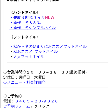
《
ハンドネイル
》
・先取り!初春ネイル
NEW
・新作・冬大人Nail
・新作・冬シンプルネイル
《フットネイル》
・秋から冬の始まりにおススメフットネイル
・
秋おススメ!!フットネイル
・
大人フットネイル
◇
営業時間
◇１０：００～１８：３０(最終受付)
定休日：月曜日・木曜日
◇メニュー・料金詳細◇
◇
ご予約
◇
電話：
０４６５－２０-９０２６
ご予約フォーム
←クリック