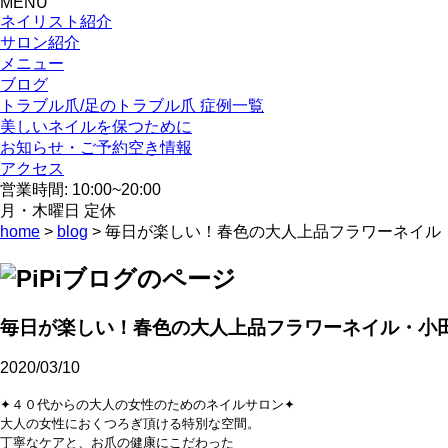
MENU
ネイリスト紹介
サロン紹介
メニュー
ブログ
トラブル爪/足のトラブル爪 症例一覧
美しいネイルを保つために
お知らせ・ご予約空き情報
アクセス
営業時間: 10:00~20:00
月・木曜日 定休
home
>
blog
> 毎日が楽しい！春色の大人上品フラワーネイル
毎日が楽しい！春色の大人上品フラワーネイル・小
2020/03/10
✦４０代からの大人の女性のためのネイルサロン✦
大人の女性におくつろぎ頂ける特別な空間。
丁寧なケアと、お爪の健康にこだわった