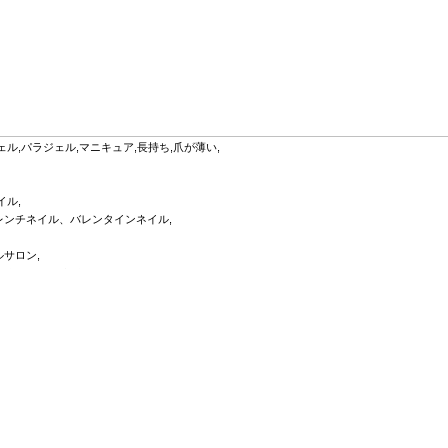
ル,パラジェル,マニキュア,長持ち,爪が薄い,
イル,
レンチネイル、バレンタインネイル,
サロン,
イル,フットネイル,
ロン ピピ
｜
一覧へ
｜
初めてのネイル♪ご自分の好きなお色を