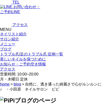
TEL
お問い合わせ・
ご予約LINE
アクセス
MENU
ネイリスト紹介
サロン紹介
メニュー
ブログ
トラブル爪/足のトラブル爪 症例一覧
美しいネイルを保つために
お知らせ・ご予約空き情報
アクセス
営業時間: 10:00~20:00
月・木曜日 定休
home
>
blog
> 自然に、透き通った綺麗さで心がルンルンに
♪ ・小田原 ネイルサロン ピピ