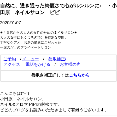
自然に、透き通った綺麗さで心がルンルンに♪ ・小
田原 ネイルサロン ピピ
2020/01/07
✦４０代からの大人の女性のためのネイルサロン✦
大人の女性におくつろぎ頂ける特別な空間。
丁寧なケアと、お爪の健康にこだわった
一席のだけのプライベートサロン
ご予約
/
メニュー
/
巻爪補正/
アクセス
電話をかける
/
お客様の声
巻爪さ補正
詳しくは
こちらから
こんにちは(^-^)
小田原 ネイルサロン、
ネイル&アロマ PiPiの村松です。
ピピのブログをお読みいただきまして有難うございます。