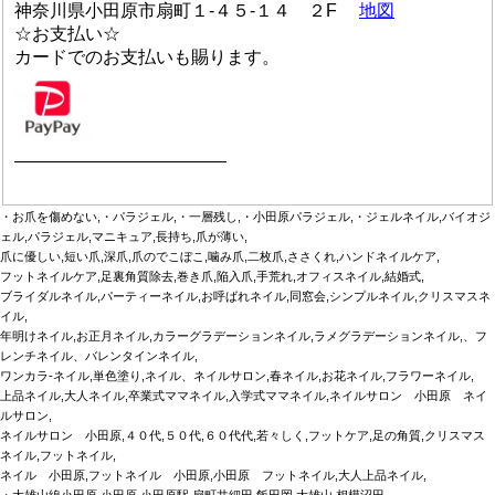
神奈川県小田原市扇町１-４５-１４ ２F
地図
☆お支払い☆
カードでのお支払いも賜ります。
————————————
・お爪を傷めない,・パラジェル,・一層残し,・小田原パラジェル,・ジェルネイル,バイオジ
ェル,パラジェル,マニキュア,長持ち,爪が薄い,
爪に優しい,短い爪,深爪,爪のでこぼこ,噛み爪,二枚爪,ささくれ,ハンドネイルケア,
フットネイルケア,足裏角質除去,巻き爪,陥入爪,手荒れ,オフィスネイル,結婚式,
ブライダルネイル,パーティーネイル,お呼ばれネイル,同窓会,シンプルネイル,クリスマスネ
イル,
年明けネイル,お正月ネイル,カラーグラデーションネイル,ラメグラデーションネイル,、フ
レンチネイル、バレンタインネイル,
ワンカラ‐ネイル,単色塗り,ネイル、ネイルサロン,春ネイル,お花ネイル,フラワーネイル,
上品ネイル,大人ネイル,卒業式ママネイル,入学式ママネイル,ネイルサロン 小田原 ネイ
ルサロン,
ネイルサロン 小田原,４０代,５０代,６０代代,若々しく,フットケア,足の角質,クリスマス
ネイル,フットネイル,
ネイル 小田原,フットネイル 小田原,小田原 フットネイル,大人上品ネイル,
・大雄山線小田原,小田原,小田原駅,扇町井細田,飯田岡,大雄山,相模沼田,