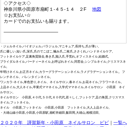
◇アクセス◇
神奈川県小田原市扇町１-４５-１４ ２F
地図
☆お支払い☆
カードでのお支払いも賜ります。
————————————
・ジェルネイル,バイオジェル,パラジェル,マニキュア,長持ち,爪が薄い,
爪に優しい,短い爪,深爪,爪のでこぼこ,噛み爪,二枚爪,ささくれ,ハンドネイルケア,
フットネイルケア,足裏角質除去,巻き爪,陥入爪,手荒れ,オフィスネイル,結婚式,
ブライダルネイル,パーティーネイル,お呼ばれネイル,同窓会,シンプルネイル,クリスマスネ
イル,
年明けネイル,お正月ネイル,カラーグラデーションネイル,ラメグラデーションネイル,、フ
レンチネイル、バレンタインネイル,
ワンカラ‐ネイル,単色塗り,ネイル、ネイルサロン,春ネイル,お花ネイル,フラワーネイル,
上品ネイル,大人ネイル,卒業式ママネイル,入学式ママネイル,ネイルサロン 小田原 ネイ
ルサロン,
ネイルサロン 小田原,４０代,５０代,６０代代,若々しく,フットケア,足の角質,クリスマス
ネイル,フットネイル,
ネイル 小田原,フットネイル 小田原,小田原 フットネイル,大人上品ネイル,
・大雄山線小田原,小田原,小田原駅,扇町井細田,飯田岡,大雄山,相模沼田,
２０２０年 謹賀新年・小田原 ネイルサロン ピピ
｜
一覧へ