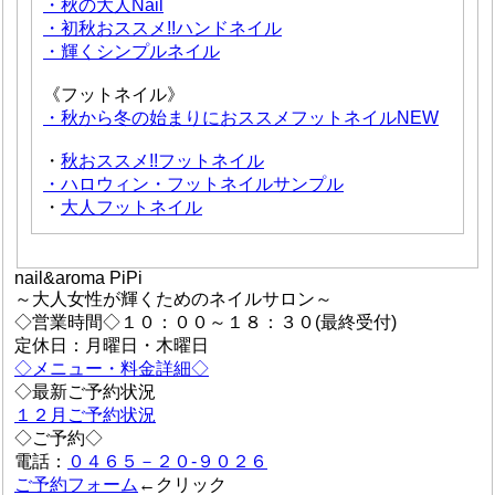
・秋の大人Nail
・初秋おススメ!!ハンドネイル
・輝くシンプルネイル
《フットネイル》
・秋から冬の始まりにおススメフットネイルNEW
・
秋おススメ!!フットネイル
・ハロウィン・フットネイルサンプル
・
大人フットネイル
nail&aroma PiPi
～大人女性が輝くためのネイルサロン～
◇営業時間◇１０：００～１８：３０(最終受付)
定休日：月曜日・木曜日
◇メニュー・料金詳細◇
◇最新ご予約状況
１２月ご予約状況
◇ご予約◇
電話：
０４６５－２０-９０２６
ご予約フォーム
←クリック