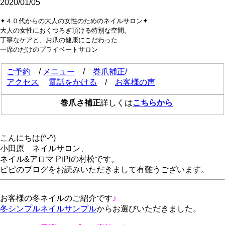
2020/01/05
✦４０代からの大人の女性のためのネイルサロン✦
大人の女性におくつろぎ頂ける特別な空間。
丁寧なケアと、お爪の健康にこだわった
一席のだけのプライベートサロン
ご予約
/
メニュー
/
巻爪補正/
アクセス
電話をかける
/
お客様の声
巻爪さ補正
詳しくは
こちらから
こんにちは(^-^)
小田原 ネイルサロン、
ネイル&アロマ PiPiの村松です。
ピピのブログをお読みいただきまして有難うございます。
お客様の冬ネイルのご紹介です
♪
冬シンプルネイルサンプル
からお選びいただきました。