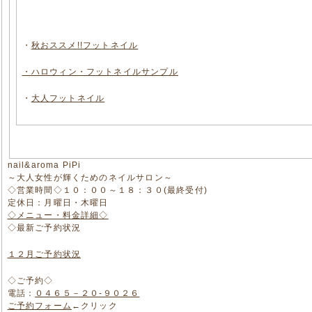
・
秋おススメ!!フットネイル
・ハロウィン・フットネイルサンプル
・
大人フットネイル
nail&aroma PiPi
～大人女性が輝くためのネイルサロン～
◇営業時間◇１０：００～１８：３０(最終受付)
定休日：月曜日・木曜日
◇メニュー・料金詳細◇
◇最新ご予約状況
１２月ご予約状況
◇ご予約◇
電話：
０４６５－２０-９０２６
ご予約フォーム
←クリック