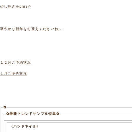
少し煌きをplus☆
華やかな新年をお迎えくださいね～。
１２月ご予約状況
１月ご予約状況
✿
✿最新トレンドサンプル特集✿
《
ハンドネイル
》