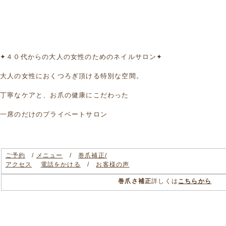
✦４０代からの大人の女性のためのネイルサロン✦
大人の女性におくつろぎ頂ける特別な空間。
丁寧なケアと、お爪の健康にこだわった
一席のだけのプライベートサロン
ご予約
/
メニュー
/
巻爪補正/
アクセス
電話をかける
/
お客様の声
巻爪さ補正
詳しくは
こちらから