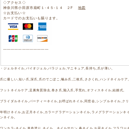
◇アクセス◇
神奈川県小田原市扇町１-４５-１４ ２F
地図
☆お支払い☆
カードでのお支払いも賜ります。
————————————
・ジェルネイル,バイオジェル,パラジェル,マニキュア,長持ち,爪が薄い,
爪に優しい,短い爪,深爪,爪のでこぼこ,噛み爪,二枚爪,ささくれ,ハンドネイルケア
フットネイルケア,足裏角質除去,巻き爪,陥入爪,手荒れ,オフィスネイル,結婚式,
ブライダルネイル,パーティーネイル,お呼ばれネイル,同窓会,シンプルネイル,クリ
年明けネイル,お正月ネイル,カラーグラデーションネイル,ラメグラデーションネ
ンネイル,
ワンカラ‐ネイル,単色塗り,ネイル、ネイルサロン,春ネイル,お花ネイル,フラワー