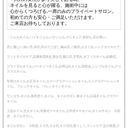
ネイルを見ると心が躍る、施術中には
心からくつろげる,一席のみのプライベートサロン。
初めての方も安心・ご満足いただけます。
ご来店お待ちしております。
・ジェルネイル,バイオジェル,パラジェル,マニキュア,長持ち,爪が薄い,
爪に優しい,短い爪,深爪,爪のでこぼこ,噛み爪,二枚爪,ささくれ,ハンドネイルケア,
フットネイルケア,足裏角質除去,巻き爪,陥入爪,手荒れ,オフィスネイル,結婚式,
ブライダルネイル,パーティーネイル,お呼ばれネイル,同窓会,シンプルネイル,クリ
スマスネイル,
年明けネイル,お正月ネイル,カラーグラデーションネイル,ラメグラデーションネ
イル,、フレンチネイル、バレンタインネイル,
ワンカラ‐ネイル,単色塗り,ネイル、ネイルサロン,春ネイル,お花ネイル,フラワー
ネイル,
上品ネイル,大人ネイル,卒業式ママネイル,入学式ママネイル,ネイルサロン 小田
原 ネイルサロン,
ネイルサロン 小田原,４０代,５０代,６０代代,若々しく,フットケア,足の角質,ク