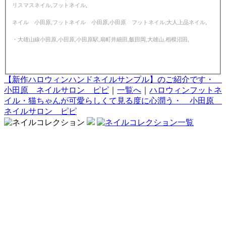
リスマスネイル,フットネイル,
ネイル 小田原,フットネイル 小田原,小田原 フットネイル,大人上品ネイル,
・大雄山線小田原,小田原,小田原駅,扇町井細田,飯田岡,大雄山,相模沼田,
【新作ハロウィンハンドネイルサンプル】のご紹介です・
小田原 ネイルサロン ピピ
｜
一覧へ
｜
ハロウィンフットネ
イル・猫ちゃんが可愛らしくて見る度に心潤う・ 小田原
ネイルサロン ピピ
〒250-0045 神奈川県小田原市城山1-9-7 高橋店舗1階 / JR東海