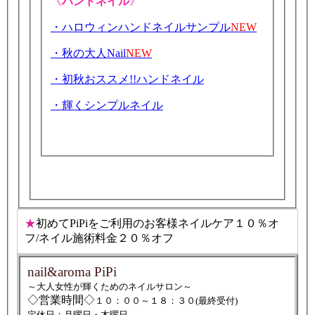
《
ハンドネイル
》
・ハロウィンハンドネイルサンプル
NEW
・秋の大人Nail
NEW
・初秋おススメ!!ハンドネイル
・輝くシンプルネイル
★
初めてPiPiをご利用のお客様ネイルケア１０％オ
フ/ネイル施術料金２０％オフ
nail&aroma PiPi
～大人女性が輝くためのネイルサロン～
◇営業時間◇
１０：００～１８：３０(最終受付)
定休日：月曜日・木曜日