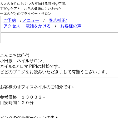
大人の女性におくつろぎ頂ける特別な空間。
丁寧なケアと、お爪の健康にこだわった
一席のだけのプライベートサロン
ご予約
/
メニュー
/
巻爪補正/
アクセス
電話をかける
/
お客様の声
こんにちは(^-^)
小田原 ネイルサロン、
ネイル&アロマ PiPiの村松です。
ピピのブログをお読みいただきまして有難うございます。
お客様のオフィスネイルのご紹介です♪
参考価格：１３０３２－
目安時間１２０分
ピンクのグラデーションの中と