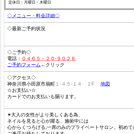
定休日：月曜日・木曜日
◇メニュー・料金詳細◇
◇最新ご予約状況
◇ご予約◇
電話：
０４６５－２０-９０２６
ご予約フォーム
←クリック
◇アクセス◇
神奈川県小田原市扇町
１-４５-１４ ２F
地図
☆お支払い☆
カードでのお支払いも賜ります。
✦大人の女性がより美しくある為、
ネイルを見ると心が躍る、施術中には
心からくつろげる,一席のみのプライベートサロン。初め
ご来店お待ちしております。