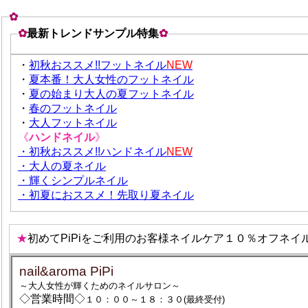
✿
✿
最新トレンドサンプル特集
✿
・
初秋おススメ!!フットネイル
NEW
・
夏本番！大人女性のフットネイル
・
夏の始まり大人の夏フットネイル
・
春のフットネイル
・
大人フットネイル
《
ハンドネイル
》
・初秋おススメ!!ハンドネイル
NEW
・大人の夏ネイル
・輝くシンプルネイル
・初夏におススメ！先取り夏ネイル
★
初めてPiPiをご利用のお客様ネイルケア１０％オフネイ
nail&aroma PiPi
～大人女性が輝くためのネイルサロン～
◇営業時間◇
１０：００～１８：３０(最終受付)