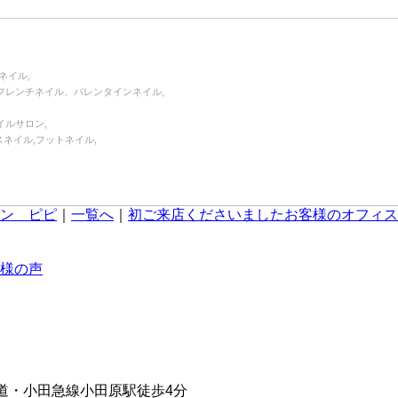
ネイル,
フレンチネイル、バレンタインネイル,
イルサロン,
スネイル,フットネイル,
ン ピピ
｜
一覧へ
｜
初ご来店くださいましたお客様のオフィス
R東海道・小田急線小田原駅徒歩4分