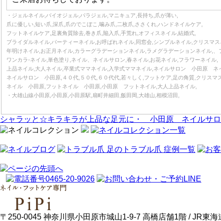
・ジェルネイル,バイオジェル,パラジェル,マニキュア,長持ち,爪が薄い,
爪に優しい,短い爪,深爪,爪のでこぼこ,噛み爪,二枚爪,ささくれ,ハンドネイルケア,
フットネイルケア,足裏角質除去,巻き爪,陥入爪,手荒れ,オフィスネイル,結婚式,
ブライダルネイル,パーティーネイル,お呼ばれネイル,同窓会,シンプルネイル,クリスマス
年明けネイル,お正月ネイル,カラーグラデーションネイル,ラメグラデーションネイル,、
ワンカラ‐ネイル,単色塗り,ネイル、ネイルサロン,春ネイル,お花ネイル,フラワーネイル,
上品ネイル,大人ネイル,卒業式ママネイル,入学式ママネイル,ネイルサロン 小田原 ネ
ネイルサロン 小田原,４０代,５０代,６０代代,若々しく,フットケア,足の角質,クリスマ
ネイル 小田原,フットネイル 小田原,小田原 フットネイル,大人上品ネイル,
・大雄山線小田原,小田原,小田原駅,扇町井細田,飯田岡,大雄山,相模沼田,
シャラッと☆キラキラが上品な足元に・ 小田原 ネイルサロ
〒250-0045 神奈川県小田原市城山1-9-7 高橋店舗1階 / J