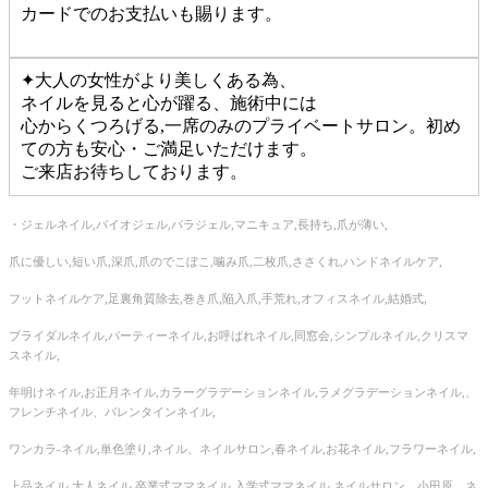
カードでのお支払いも賜ります。
✦大人の女性がより美しくある為、
ネイルを見ると心が躍る、施術中には
心からくつろげる,一席のみのプライベートサロン。初め
ての方も安心・ご満足いただけます。
ご来店お待ちしております。
・ジェルネイル,バイオジェル,パラジェル,マニキュア,長持ち,爪が薄い,
爪に優しい,短い爪,深爪,爪のでこぼこ,噛み爪,二枚爪,ささくれ,ハンドネイルケア,
フットネイルケア,足裏角質除去,巻き爪,陥入爪,手荒れ,オフィスネイル,結婚式,
ブライダルネイル,パーティーネイル,お呼ばれネイル,同窓会,シンプルネイル,クリスマ
スネイル,
年明けネイル,お正月ネイル,カラーグラデーションネイル,ラメグラデーションネイル,、
フレンチネイル、バレンタインネイル,
ワンカラ‐ネイル,単色塗り,ネイル、ネイルサロン,春ネイル,お花ネイル,フラワーネイル,
上品ネイル,大人ネイル,卒業式ママネイル,入学式ママネイル,ネイルサロン 小田原 ネ