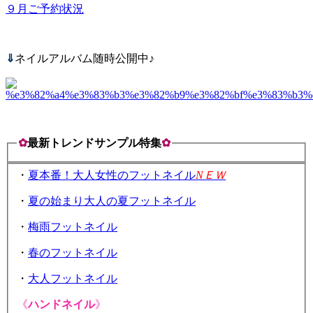
９月ご予約状況
⇓
ネイルアルバム随時公開中♪
✿
最新トレンドサンプル特集
✿
・
夏本番！大人女性のフットネイル
NＥＷ
・
夏の始まり大人の夏フットネイル
・
梅雨フットネイル
・
春のフットネイル
・
大人フットネイル
《
ハンドネイル
》