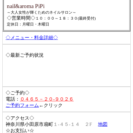
nail&aroma PiPi
～大人女性が輝くためのネイルサロン～
◇営業時間◇
１０：００～１８：３０(最終受付)
定休日：月曜日・木曜日
◇メニュー・料金詳細◇
◇最新ご予約状況
◇ご予約◇
電話：
０４６５－２０-９０２６
ご予約フォーム
←クリック
◇アクセス◇
神奈川県小田原市扇町
１-４５-１４ ２F
地図
☆お支払い☆