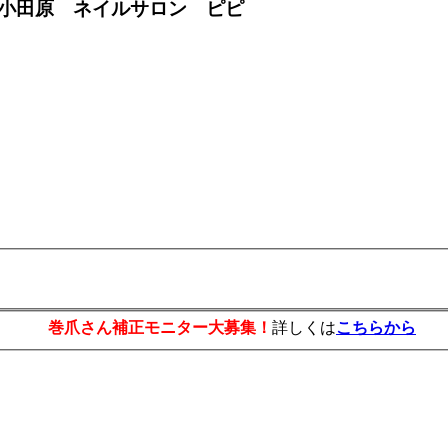
小田原 ネイルサロン ピピ
巻爪さん補正モニター大募集！
詳しくは
こちらから