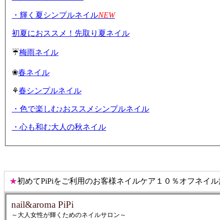
・輝く夏シンプルネイル
NEW
初夏におススメ！先取り夏ネイル
☔
梅雨ネイル
❀
春ネイル
⚘
春シンプルネイル
・色で楽しむ♪おススメシンプルネイル
・心も和む大人の秋ネイル
★
初めてPiPiをご利用のお客様ネイルケア１０％オフネイ
nail&aroma PiPi
～大人女性が輝くためのネイルサロン～