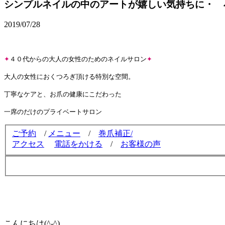
シンプルネイルの中のアートが嬉しい気持ちに・ 
2019/07/28
✦
４０代からの大人の女性のためのネイルサロン
✦
大人の女性におくつろぎ頂ける特別な空間。
丁寧なケアと、お爪の健康にこだわった
一席のだけのプライベートサロン
ご予約
/
メニュー
/
巻爪補正/
アクセス
電話をかける
/
お客様の声
こんにちは(^-^)