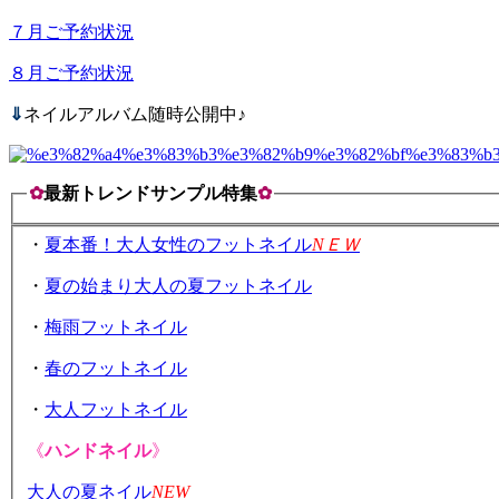
７月ご予約状況
８月ご予約状況
⇓
ネイルアルバム随時公開中♪
✿
最新トレンドサンプル特集
✿
・
夏本番！大人女性のフットネイル
NＥＷ
・
夏の始まり大人の夏フットネイル
・
梅雨フットネイル
・
春のフットネイル
・
大人フットネイル
《
ハンドネイル
》
大人の夏ネイル
NEW